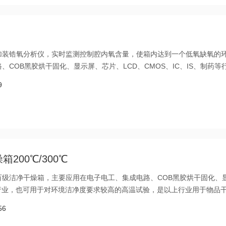
加装锆氧分析仪，实时监测控制腔内氧含量，使箱内达到一个低氧缺氧的
COB黑胶烘干固化、显示屏、芯片、LCD、CMOS、IC、IS、制药等
试验，是以上行业用于物品干燥、热处理、热老化、高温试验的必有设备
9
200℃/300℃
百级洁净干燥箱，主要应用在电子电工、集成电路、COB黑胶烘干固化、
药等行业，也可用于对环境洁净度要求较高的高温试验，是以上行业用于物品
。
56