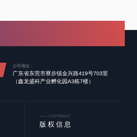
公司地址：
广东省东莞市寮步镇金兴路419号703室
（鑫龙盛科产业孵化园A3栋7楼）
COPYRIGHT
版权信息