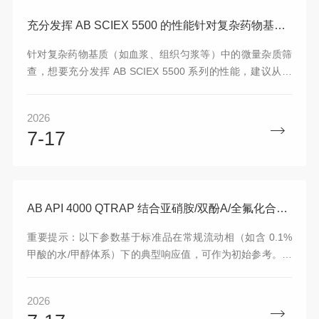
充分发挥 AB SCIEX 5500 的性能针对复杂药物基质中微量杂质筛查的具体优化策略
针对复杂药物基质（如血浆、组织匀浆等）中的微量杂质筛
查，想要充分发挥 AB SCIEX 5500 系列的性能，建议从以
下三个核心维度进行系统优化
2026
7-17
AB API 4000 QTRAP 结合亚硝胺/双酚A/全氟化合物这三类的MRM理化特性参数优化方案
重要提示：以下参数基于标准品在常规流动相（如含 0.1%
甲酸的水/甲醇体系）下的典型响应值，可作为初始参考。实
际检测中，受基质效应、色谱柱及流动相添加剂影响，强烈
建议您使用标准品在真实基质中进行手动滴定或使用
2026
IntelliQuan 软件进行自动优化。