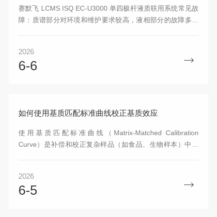
赛默飞 LCMS ISQ EC-U3000 单四极杆液质联用系统常见故
障：质谱部分对环境和维护要求较高，液相部分的故障多与
流动相、色谱柱及泵系统有关
2026
6-6
如何使用基质匹配标准曲线校正基质效应
使用基质匹配标准曲线（Matrix-Matched Calibration
Curve）是补偿和校正复杂样品（如食品、生物样本）中基
质效应的常用且有效的方法。其核心原理是通过在空白基质
中添加标准品来建立校准曲线，使标准品与待测样品处于相
2026
同的基质环境中，从而抵消离子抑制或增强效应。
6-5