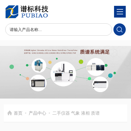
-
-
首页
产品中心
二手仪器 气象 液相 质谱