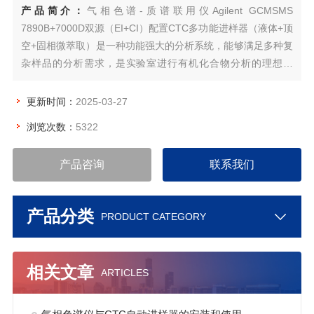
产品简介：
气相色谱-质谱联用仪Agilent GCMSMS
7890B+7000D双源（EI+CI）配置CTC多功能进样器（液体+顶
空+固相微萃取）是一种功能强大的分析系统，能够满足多种复
杂样品的分析需求，是实验室进行有机化合物分析的理想选
择。
更新时间：
2025-03-27
浏览次数：
5322
产品咨询
联系我们
产品分类
PRODUCT CATEGORY
相关文章
ARTICLES