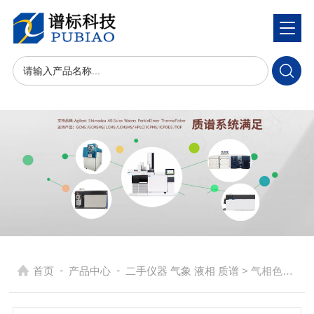
-
-
首页
产品中心
二手仪器 气象 液相 质谱
> 气相色谱-质谱联用仪 GCMSMS 7890B+7000D双源+CTC二手