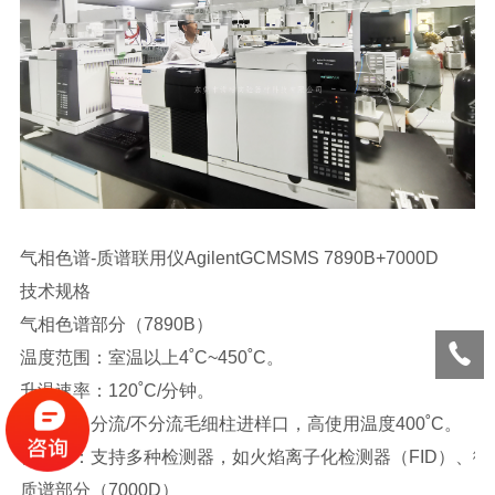
气相色谱-质谱联用仪AgilentGCMSMS 7890B+7000D
技术规格
气相色谱部分（7890B）
温度范围：室温以上4˚C~450˚C。
升温速率：120˚C/分钟。
进样口：分流/不分流毛细柱进样口，高使用温度400˚C。
检测器：支持多种检测器，如火焰离子化检测器（FID）、微池电
质谱部分（7000D）