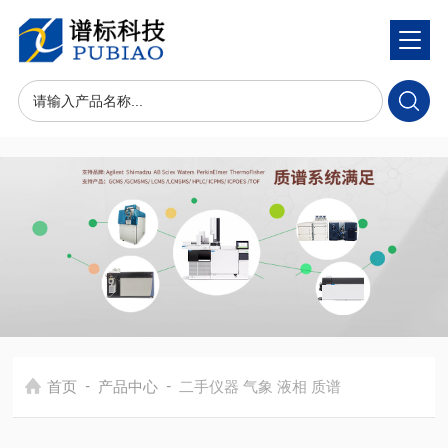
-
-
首页
产品中心
二手仪器 气象 液相 质谱