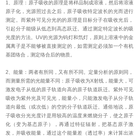
1
、原理：原子吸收的原理是将样品制成溶液，然后将溶液
原子化，光源照过去之后，原子吸收特定波长的光而进行
测定。而紫外可见分光的的原理是目标分子在吸收光后，
引起分子能级从低态到高态跃迁。通过测定特定波长的吸
光度的方法。
UV
的光源为钨灯和氘灯，原则上溶液中的金
属离子是不能够被直接测定的，如需测定必须加一个有机
基团络合，测定络合后的物质。
2
、能量：两者有所同，又有所不同。定量分析的原则同，
而测量所需的光能量不同：原子吸收为
X
射线，能量大，可
激发电子从低的原子轨道向高的原子轨道跃迁。紫外可见
吸收为紫外光及可见光，能量小，只能激发电子从分子轨
道向最低（或次低）的空的分子轨道跃迁。通俗地说，原
子吸收分光光度计是用较高的温度来燃烧分子，使之原子
化（变为基态原子），再通过特征辐射，把基态原子激
发，并吸收能量，通过这个能量差（透过率）来计算出浓