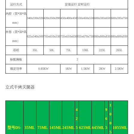
运行方式
定值运行 定时运行
内腔（宽*深*高
340x3
3
0x320
420x350x3
9
0
450x400x450
550x450x550
6
00x595x650
6
00x595x750
mm）
外形（宽*深*高
625
x5
4
0x
50
0
70
5
x
61
0x5
3
0
735x610x630
835x670x730
880x800x830
880x800x930
mm）
容积
35
L
5
0
L
7
5L
1
36L
2
25L
2
65L
标配搁板
2
额定功率
0.
8
5KW
1
KW
1.5KW
2KW
2
.5
KW
立式干烤灭菌器
1
4
9
0
2
6
0
型号D
S-
35
ML
75
ML
14
5ML
245
ML
5
62
5ML
645
ML
5
10
55ML
5