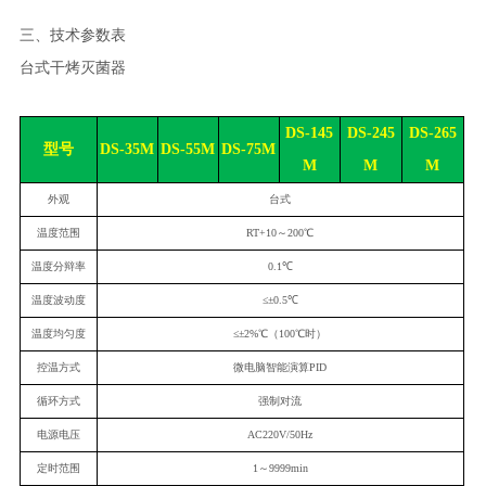
三、技术参数表
台式干烤灭菌器
DS-145
DS-245
DS-265
型号
DS-
35
M
DS-5
5
M
DS-
75
M
M
M
M
外观
台式
温度范围
RT+10～200
℃
温度分辩率
0.1
℃
温度波动度
≤±0.5
℃
温度均匀度
≤±
2
%
℃
（100
℃
时）
控温方式
微电脑智能演算PID
循环方式
强制对流
电源电压
AC220V/50Hz
定时范围
1～9999min