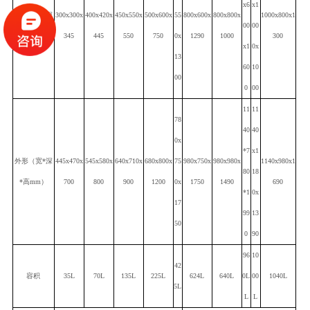
x6
x1
内腔（宽*深
3
00x
3
00x
400x
42
0x
450x550x
50
0x
6
00x
55
800x600x
800
x800x
1000x800x1
00
00
*高mm）
3
45
445
550
7
50
0x
1290
1000
300
x1
0x
13
60
10
00
0
00
11
11
78
40
40
0x
*7
x1
外形（宽*深
445x470x
545x580x
64
0x7
1
0x
6
8
0x8
0
0x
75
980x750x
980x980x
1140x980x1
80
18
*高mm）
700
800
90
0
1
20
0
0x
1750
1490
690
*1
0x
17
99
13
50
0
90
96
1
0
42
容积
35L
70
L
13
5L
225
L
624
L
640
L
0L
00
1040L
5L
L
L