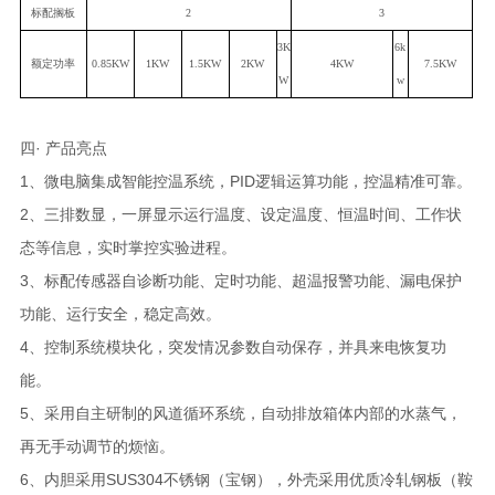
标配搁板
2
3
3K
6
k
额定功率
0.
8
5KW
1
KW
1.5KW
2
KW
4KW
7
.5KW
W
w
四· 产品亮点
1、微电脑集成智能控温系统，PID逻辑运算功能，控温精准可靠。
2、三排数显，一屏显示运行温度、设定温度、恒温时间、工作状
态等信息，实时掌控实验进程。
3、标配传感器自诊断功能、定时功能、超温报警功能、漏电保护
功能、运行安全，稳定高效。
4、控制系统模块化，突发情况参数自动保存，并具来电恢复功
能。
5、采用自主研制的风道循环系统，自动排放箱体内部的水蒸气，
再无手动调节的烦恼。
6、内胆采用SUS304不锈钢（宝钢），外壳采用优质冷轧钢板（鞍