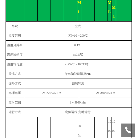
M
M
M
L
L
L
外观
立式
温度范围
RT+10～200
℃
温度分辩率
0.1
℃
温度波动度
≤±0.5
℃
温度均匀度
≤±
2
%
℃
（100
℃
时）
控温方式
微电脑智能演算PID
循环方式
强制对流
电源电压
AC220V/50Hz
AC
38
0V/50Hz
定时范围
1～9999min
运行方式
定值运行 定时运行
10
1
0
60
00
00
0x