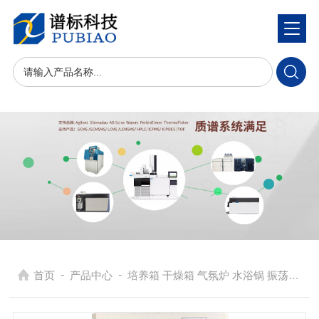
-
-
首页
产品中心
培养箱 干燥箱 气氛炉 水浴锅 振荡器
> 