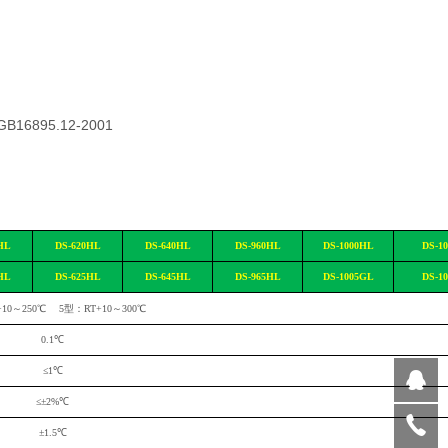
B16895.12-2001
HL
DS-620HL
DS-640HL
DS-960HL
DS-1000HL
DS-1
HL
DS-62
5
HL
DS-64
5
HL
DS-96
5
HL
DS-100
5
GL
DS-10
+10～
25
0℃
5
型：
RT+10～300℃
0.1℃
≤1℃
≤±2
%
℃
±1
.5
℃