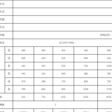
方式
方式
范围
方式
功能
掉电记忆
电压
AC220V/50Hz
宽
3
0
0
400
450
500
600
深
3
0
0
420
550
600
550
高
3
45
445
550
750
1300
宽
4
45
545
640
6
8
0
7
8
0
深
470
580
7
1
0
8
0
0
7
5
0
高
700
800
90
0
1
20
0
1
75
0
积
35L
75L
135L
225L
425L
搁板
2