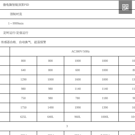
微电脑智能演算PID
强制对流
1～9999min
定时运行/定值运行
、传感器自检、自动换气、超温报警
AC380V/50Hz
800
800
1000
1000
10
640
800
600
1000
8
1290
1000
1600
1000
13
980
980
1140
1140
11
750
98
0
780
1180
9
1750
1490
1990
1390
16
625L
640L
960L
1000L
10
3