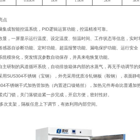
功率
0.
8
5KW
1KW
1.5KW
2KW
3
KW
品亮点
脑集成智能控温系统，PID逻辑运算功能，控温精准可靠。
数显，一屏显示运行温度、设定温度、恒温时间、工作状态等信息，实时
传感器自诊断功能、定时功能、超温报警功能、漏电保护功能、运行安全
系统模块化，突发情况参数自动保存，并具来电恢复功能。
自主研制的风道循环系统，自动排放箱体内部的水蒸气，再无手动调节的
采用SUS304不锈钢（宝钢），外壳采用优质冷轧钢板（鞍钢），表面
S304不锈钢干式加热管加热（内置进口镍铬丝），加热元件寿命比普通加热
紧式门锁，关门落锁迫紧一步完成，开启方便，密封性好。
置多次支架，隔板任意上下调节，有效利用内部空间。