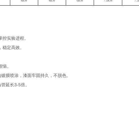
4
KW
4
KW
6KW
7.5KW
7.
掌控实验进程。
，稳定高效。
烦恼。
静电镀膜喷涂，漆面牢固持久，不脱色。
管延长3-5倍。