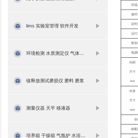
控温
循环
定时
lims 实验室管理 软件开发
运行
附加
环境检测 水质测定仪 气体分析
电源
内胆
尺寸
镍释放测试磨损仪 磨料 磨浆
mm
外形
尺寸
测量仪器 天平 移液器
mm
容
标配
培养箱 干燥箱 气氛炉 水浴锅 振荡器