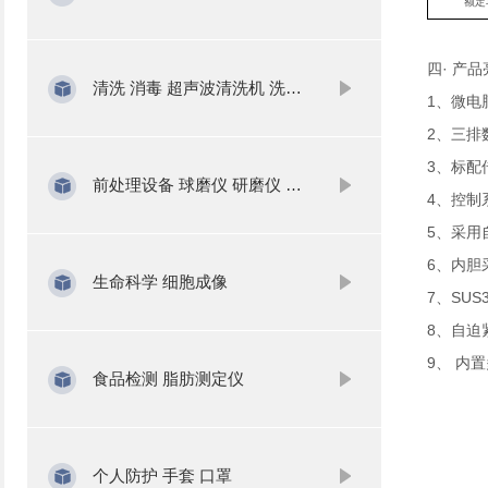
额定
四· 产
清洗 消毒 超声波清洗机 洗瓶机
1、微电
2、三排
3、标配
前处理设备 球磨仪 研磨仪 氮吹仪 固相萃取
4、控制
5、采用
6、内胆
生命科学 细胞成像
7、SU
8、自迫
9、 内
食品检测 脂肪测定仪
个人防护 手套 口罩