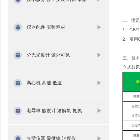
二、满足
仪器配件 实验耗材
1、GB/
2、引用GB
分光光度计 紫外可见
三、技术
立式鼓风
型
离心机 高速 低速
温度
温度
电导率 酸度计 溶解氧 氨氮
温度
温度
温度
光学仪器 显微镜 浊度仪