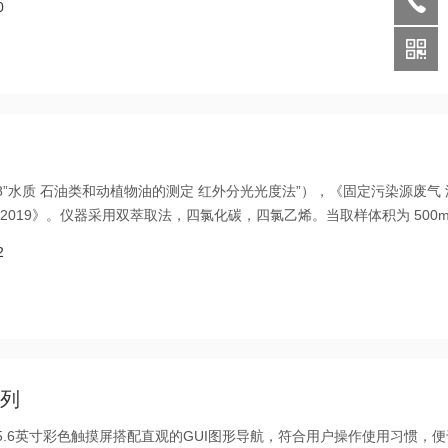
0
018”水质 石油类和动植物油的测定 红外分光光度法”），《固定污染源废气
7-2019》。仪器采用双萃取法，四氯化碳，四氯乙烯。当取样体积为 500m
皿时，方法检出限为 0.06mg/L，测定下限为 0.24mg/L。红外测油仪正
2
对样品进行光谱扫描，可显示并打印样品光谱及吸收峰的波数位置，能迅
系列
采用5.6英寸彩色触摸屏搭配直观的GUI图形导航，符合用户操作使用习惯，