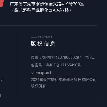
广东省东莞市寮步镇金兴路419号703室
（鑫龙盛科产业孵化园A3栋7楼）
COPYRIGHT
版权信息
传真：微信同号13790630297 访问量：
备案号：
粤ICP备17165490号
sitemap.xml
2024东莞市谱标实验器材科技有限公司
0万
版权所有
修