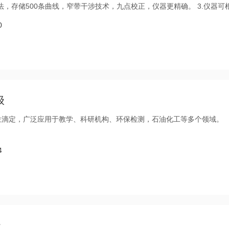
方法，存储500条曲线，窄带干涉技术，九点校正，仪器更精确。 3.仪器可
时测定12种水质参数。
0
级
电位滴定，广泛应用于教学、科研机构、环保检测，石油化工等多个领域。
4
级