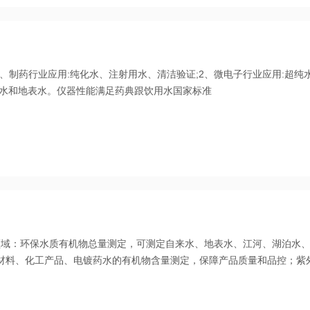
用1、制药行业应用:纯化水、注射用水、清洁验证;2、微电子行业应用:超纯
用水和地表水。仪器性能满足药典跟饮用水国家标准
应用领域：环保水质有机物总量测定，可测定自来水、地表水、江河、湖泊水
池材料、化工产品、电镀药水的有机物含量测定，保障产品质量和品控；紫
水、锅炉水、纯化水