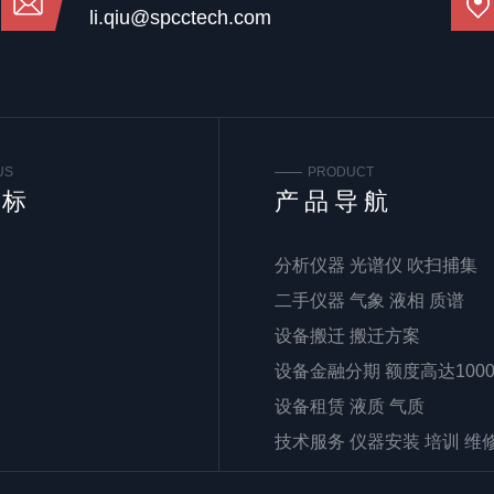
li.qiu@spcctech.com
US
PRODUCT
谱标
产品导航
分析仪器 光谱仪 吹扫捕集
二手仪器 气象 液相 质谱
设备搬迁 搬迁方案
设备金融分期 额度高达100
设备租赁 液质 气质
技术服务 仪器安装 培训 维
仪器配件 实验耗材