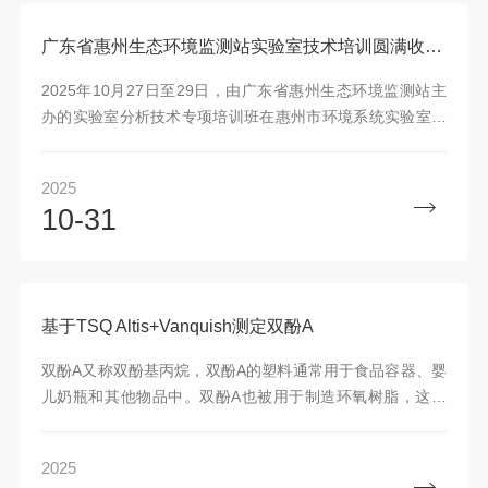
广东省惠州生态环境监测站实验室技术培训圆满收官 “全维度·深剖析”实战培训赋能环境监测新突破
2025年10月27日至29日，由广东省惠州生态环境监测站主
办的实验室分析技术专项培训班在惠州市环境系统实验室成
功举办，时间3天。本次培训以“理论夯实基础，实操赋能实
战”为核心，围绕环境检测中关键仪器技术展开系统性深度教
2025
学，为提升区域环境监测技术水平注入强劲动力。
10-31
基于TSQ Altis+Vanquish测定双酚A
双酚A又称双酚基丙烷，双酚A的塑料通常用于食品容器、婴
儿奶瓶和其他物品中。双酚A也被用于制造环氧树脂，这种
树脂被涂在罐头食品容器的内村上，以防止金属腐蚀和断
裂。基于GB/T 5009.305-2025 的测试标准，本文引入液质
2025
联用技术，基于TSQ Altis建立了三重四极杆质谱的双酚A定