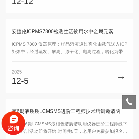
12-12
23200.113-2018的要求，使用TSQ9000三重四极杆气质联
用仪测定，相比一般的GC，GCMS检测方法，具有更高的灵
敏度、准确性和高通量水平，可以更有效地检测农药残留。
安捷伦ICPMS7800检测生活饮用水中金属元素
ICPMS 7800 仪器原理：样品溶液通过雾化由载气送入ICP
矩焰中，经过蒸发、解离、原子化、电离过程，转化为带正
电荷的离子，经过采集系统进入质谱仪，根据质荷比进行分
离，对于一定的质荷比，质谱信号强度与进入质谱仪中的离
2025
子数成正比。此方法采用生活饮用水标准检验方法《GB/T
12-5
5750.6—2023》中电感耦合等离子体质谱法，利用安捷伦
ICPMS7800对生活饮用水中的部分金属元素进行检测。
第6期液质质LCMSMS进阶工程师技术培训邀请函
谱标第6期LCMSMS液相色谱质谱联用仪器进阶工程师线下
技术培训活动即将开始,时间共5天，老用户免费参加报名，
名额有限~培训活动，不仅让我们是学习新技能，更是重温那