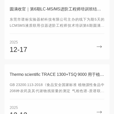
期开发的主流配置，成为药物研发实验室中不能缺的“质谱之
眼”。
圆满收官｜第6期LC-MS/MS进阶工程师培训班结业啦！
东莞市谱标实验器材科技有限公司主办的线下为期5天的
LCMSMS液质联用仪器进阶工程师技术培训第6期圆满结
束，学员们收获满满，脸上都洋溢着满意的笑容。让我们回
顾一下，这期培训中我们满载了哪些珍贵的成长与所得!
2025
12-17
Thermo scientific TRACE 1300+TSQ 9000 用于植物源性食品中多种农药残留的检测
GB 23200.113-2018《食品安全国家标准 植物源性食品中
208种农药及其代谢物残留量的测定 气相色谱-质谱联用
法》，它是中国在农药残留检测领域内一项非常重要的标
准。适用于植物源性食品（如蔬菜，水果，茶叶等）中208
2025
种农药及其代谢物残留量的测定。本方案基于GB