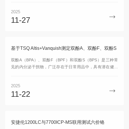
份"你教我、我帮你"的初心。记住:在谱标，没有孤军奋战，
2025
只有守望相助，没有藏着掖着，只有倾囊相授。
11-27
基于TSQ Altis+Vanquish测定双酚A、双酚F、双酚S
双酚A（BPA）、双酚F（BPF）和双酚S（BPS）是三种常
见的内分泌干扰物，广泛存在于日常用品中，具有潜在健康
风险，可能引发致畸、致癌、致突变风险，并导致雌性早
熟。基于GB/T 5009.305-2025 的测试标准，本文引入液质
2025
联用技术，基于TSQ Altis建立了三重四极杆质谱的双酚A、
11-22
双酚F、双酚S定量分析方法，该方法操作简便，省时省力，
具有较高的准确性、灵敏度和可靠性。
安捷伦1200LC与7700ICP-MS联用测试六价铬