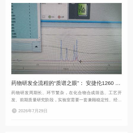
药物研发全流程的“质谱之眼”： 安捷伦1260 Infinity II-6125B药物研发方案
药物研发周期长、环节繁杂，在化合物合成筛选、工艺开
发、前期质量研究阶段，实验室需要一套兼顾稳定性、经济
性，同时兼具紫外定性与质谱确证能力的分析平台。安捷伦1
2026年7月29日
260 Infinity II 二代液相系统，搭载DAD二极管阵列检测器，
联用6125系列单四极杆质谱（LC/MSD），凭借其出色的灵
敏度、稳定性和广泛的应用场景，成为众多创新药企药物早