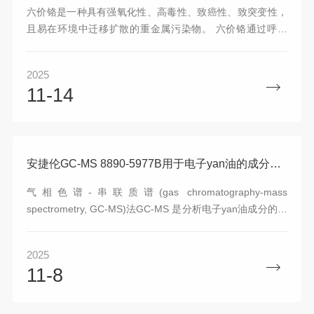
六价铬是一种具有强氧化性、高毒性、致癌性、致突变性，
且易在环境中迁移扩散的重金属污染物。 六价铬通过呼吸
道、消化道、皮肤接触侵入人体，造成多系统不可逆损伤，
它对人体健康的危害是多方面的，尤其以呼吸系统致癌风险
2025
为突出。本文采用LC-ICP-MS联用技术来测定痕量六价铬。
11-14
安捷伦GC-MS 8890-5977B用于电子yan油的成分检测
气相色谱-串联质谱(gas chromatography-mass
spectrometry, GC-MS)法GC-MS 是分析电子yan油成分的核
心工具，可精准检测挥发性/半挥发性物质，核心用途是定性
定量尼古丁、香精香料、溶剂、添加剂及有害杂质。 成分分
2025
析：尼古丁含量测定、丙二醇(PG)和甘油(VG)比例检测[1-
11-8
4]。