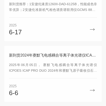
新到货推荐：1安捷伦液质1260II-DAD-6125B，性能成色非
常优异；2安捷伦准新机气相色谱质谱联用仪GCMS 8890-
5977B，大泵技术，2022年7月出厂；3超新的安捷伦ICPMS
7700X，是一款通用型电感耦合等离子体质谱仪；4AB
2025
SICEX 5500 QTRAP 液质质现货，前端可搭配岛津30A，安
6-17
捷伦1290，Waters iCLASS等c任您选择；5全新机AB
SICEX QTrap 6500+含岛津40A，有兴趣私聊（图片只做为
参考，未拆箱，配置参考图表）； 6 2022年嘎嘎新的Sicex
PA800Plus毛细管电泳仪，物美价廉
新到货2024年赛默飞电感耦合等离子体光谱仪ICAP PRO DUO和原子吸收仪光谱仪iCE3500
2025年06月05日， 赛默飞电感耦合等离子体光谱仪
ICPOES ICAP PRO DUO 2024年和赛默飞原子吸收仪石墨
炉火焰一体机 型号：iCE3500 AA，物美价廉，性能成色年
份都非常新，有兴趣私聊
2025
6-6