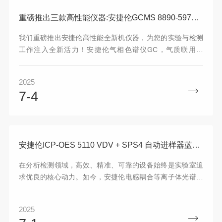
期开发的主流配置，成为药物研发实验室中不能缺的“质谱之
眼”。
重磅推出三款高性能仪器:安捷伦GCMS 8890-5977C 2套/8860-5977C 3套/GC 8890 5套
我们重磅推出安捷伦高性能全新机仪器，为您的实验与检测
工作注入全新活力！安捷伦气相色谱仪GC，气质联用仪
GCMS 10套全新机到货谱标科技仓库，价格非常给力 1，
GCMS气质联用仪 8890-5977C 2套 2，GCM气质联用仪
2025
S8860-5977C 3套 3，GC气相色谱仪 8890 5套
7-4
安捷伦ICP-OES 5110 VDV + SPS4 自动进样器蓝标款震撼到货，重塑分析检测新榜样
在分析检测领域，高效、精准、可靠的设备始终是实验室追
求优良的核心动力。如今，安捷伦电感耦合等离子体光谱仪
ICP-OES 5110 VDV + SPS4 自动进样器蓝标款携诸多良好
性能闪耀登场，它的到来势必将为您的实验室带来之前未有
2025
的变革与突破。