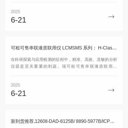
四级杆气质联用仪等，并且提供灵活的可租可售方案，满足
2025
您多样化的需求。​选择我们的仪器，不仅是选择了好的技术
6-21
与好的性能，更是选择了灵活的合作方式。无论是短期项目
租赁，还是长期投资购买，我们都能为您提供完善的解决方
案。我们拥有专业的技术团队，为您提供安装调试、操作培
训、售后维护等一站式服务，确保您的仪器始终处于良佳运
行状态。
可租可售串联液质联用仪 LCMSMS 系列： H-Class/Cronos,H-Class/Micro , I-Class/TQ-XS
在科研探索与应用检测的征程中，精准、高效、灵敏的分析
仪器是至关重要的利器。现可租可售串联液质联用仪
LCMSMS 系列，包括 H-Class/Cronos、H-Class/Micro 以
及 I-Class/TQ-XS 三款重磅机型，为各领域实验室带来之前
2025
没有的分析体验，灵活满足您的需求。各详细型号，配置包
6-21
含介绍~
新到货推荐,1260II-DAD-6125B/ 8890-5977B/ICPMS 7700X/AB 5500/6500/PA800Plus