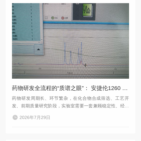
药物研发全流程的“质谱之眼”： 安捷伦1260 Infinity II-6125B药物研发方案
药物研发周期长、环节繁杂，在化合物合成筛选、工艺开
发、前期质量研究阶段，实验室需要一套兼顾稳定性、经济
性，同时兼具紫外定性与质谱确证能力的分析平台。安捷伦1
2026年7月29日
260 Infinity II 二代液相系统，搭载DAD二极管阵列检测器，
联用6125系列单四极杆质谱（LC/MSD），凭借其出色的灵
敏度、稳定性和广泛的应用场景，成为众多创新药企药物早