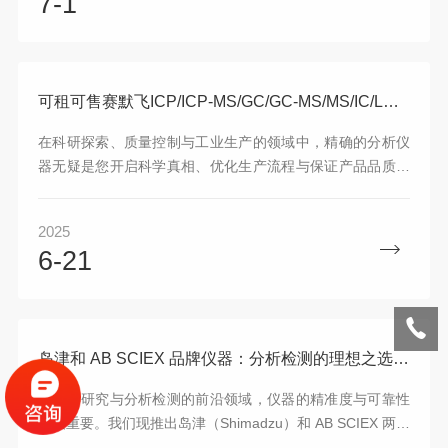
7-1
可租可售赛默飞ICP/ICP-MS/GC/GC-MS/MS/IC/LC/LC-MS/MS多款分析仪器,为前沿分析解码答案
在科研探索、质量控制与工业生产的领域中，精确的分析仪
器无疑是您开启科学真相、优化生产流程与保证产品品质的
关键钥匙。现有 ICP、ICP-MS、GC、GC-MS/MS、IC、
LC、LC-MS/MS 等多款分析仪器，以创新科技与良好性能，
2025
为您提供完善、高精度的分析解决方案。这些仪器可租可
6-21
售，灵活满足您的多元需求，是您实验室升级与科研突破之
选。
岛津和 AB SCIEX 品牌仪器：分析检测的理想之选，可租可售！​
在科学研究与分析检测的前沿领域，仪器的精准度与可靠性
至关重要。我们现推出岛津（Shimadzu）和 AB SCIEX 两品
牌的一系列分析仪器，涵盖液质联用仪、气相色谱仪、三重