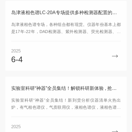
岛津液相色谱LC-20A专场提供多种检测器配置的现货选择，满足不同分析需求
岛津液相色谱专场，各种组合都有现货。仪器年份基本上都
是17年-22年，DAD检测器、紫外检测器、荧光检测器、示
差检测器、蒸发光检测器、柱后衍生等等，有兴趣的欢迎私
聊~每种检测器都有特定的适用范围和优势，实际应用中需根
2025
据样品性质和分析需求选择合适的检测器，如果不知道如何
6-4
选择，咨询谱标科技专业技术工程团队免费制定合适的方
案。
实验室科研“神器”全员集结！解锁科研新体验 , 抢占设备使用先机!
实验室科研“神器”全员集结！新到货分析仪器清单火热出
炉，有气相色谱仪，气质联用仪，液相色谱仪，液相色谱质
谱联用，电感耦合等离子体质谱仪，电感耦合等离子体光谱
仪，原子吸收光谱仪，微波消解，离子色谱仪等，满足新药
2025
研发 ，临床检测 ， 食品安全， 环境监测 ，代谢组学 ， 毒