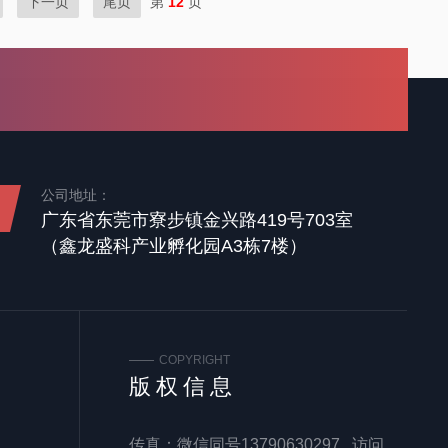
下一页
尾页
第
12
页
公司地址：
广东省东莞市寮步镇金兴路419号703室
（鑫龙盛科产业孵化园A3栋7楼）
COPYRIGHT
版权信息
传真：微信同号13790630297 访问量：