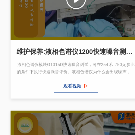
维护保养:液相色谱仪1200快速噪音测试和消除
液相色谱仪模块G1315D快速噪音测试，可在254 和 750无参比
的条件下执行快速噪音评价。液相色谱仪为什么会出现噪声，在
现代分析化学的广阔天地中，液相色谱仪以其高效、灵敏、选择
观看视频
性强等特性，成为了科研与生产领域的重要工具。然而，在追求
数据准确性的道路上，液相色谱仪偶尔展现出的“噪声”现象，噪
声不仅影响检测信号的清晰度，还可能误导分析结果