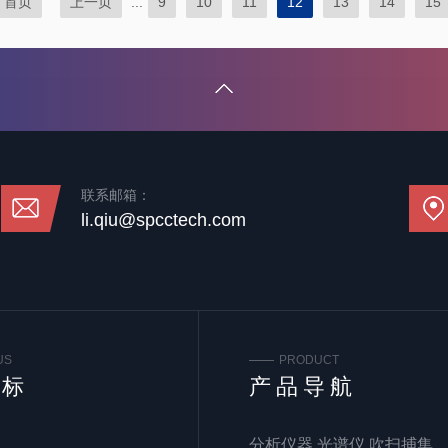
首页
上一页
...
9
10
11
12
13
14
15
联系邮箱：
li.qiu@spcctech.com
US
PRODUCT
谱标
产品导航
分析仪器 光谱仪 吹扫捕集