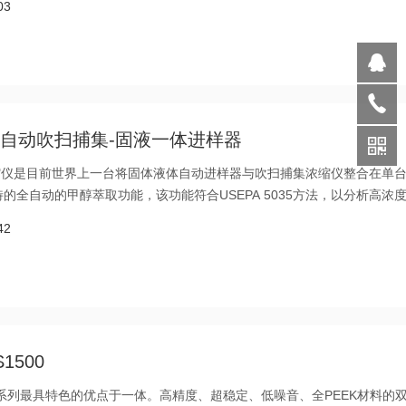
03
美国全自动吹扫捕集-固液一体进样器
扫捕集浓缩仪是目前世界上一台将固体液体自动进样器与吹扫捕集浓缩仪整合在单
全自动的甲醇萃取功能，该功能符合USEPA 5035方法，以分析高浓
42
500
集一系列最具特色的优点于一体。高精度、超稳定、低噪音、全PEEK材料的