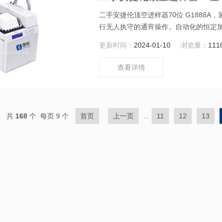
二手安捷伦顶空进样器70位 G1888A
行无人执守的通宵操作。自动化的恒定
传输管线的惰性进样通道是 G1888 的
更新时间：
2024-01-10
浏览量：
111
色谱系统惰性。
查看详情
共
168
个 每页 9 个
首页
上一页
...
11
12
13