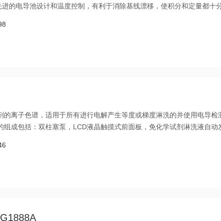
先进的电导池设计和温度控制，有利于消除基线漂移，使积分和定量都十
屏和色谱柱恒温加热器，使得使用更加方便可靠.
98
化学试剂的离子色谱，适用于所有进行电解产生等度或梯度淋洗的并使用电导检
00的组成包括：双柱塞泵，LCD液晶触摸式前面板，免化学试剂淋洗液自动
的真空脱气装置。与全自动抑制器结合使用，ICS2000它不仅可用于常
46
酸分析、糖分析等功能于一身的多功能色谱
1888A