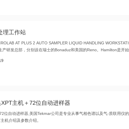
体处理工作站
B AT PLUS 2 AUTO SAMPLER LIQUID HANDLING WORKSTAT
个生产研发总部，分别设在瑞士的Bonaduz和美国的Reno。Hamilton是开
ringe)专利的公司，在液体处理技术上有着几十年丰富的生产和应用经验，其产品
19
集XPT主机＋72位自动进样器
机＋72位自动进样器,美国Tekmar公司是专业从事气相色谱以及气-质联用仪
XPT主机介绍及参数介绍。