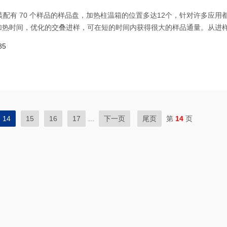
，装配有 70 个样品的样品盘，加热柱温箱的位置多达12个，针对许多应用
加热时间，优化的交叠进样，可在短的时间内获得很大的样品通量。从进
标准配置。当在 7890A 或6890N 上加上一惰性的挥发物接口，就获得了
85
14
15
16
17
...
下一页
尾页
第
14
页