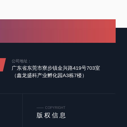
公司地址：
广东省东莞市寮步镇金兴路419号703室
（鑫龙盛科产业孵化园A3栋7楼）
COPYRIGHT
版权信息