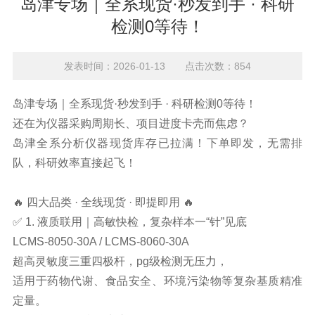
岛津专场｜全系现货·秒发到手 · 科研
检测0等待！
发表时间：2026-01-13 点击次数：854
岛津专场｜全系现货·秒发到手 · 科研检测0等待！
还在为仪器采购周期长、项目进度卡壳而焦虑？
岛津
全系分析仪器现货库存已拉满！下单即发，无需排
队，科研效率直接起飞！
🔥 四大品类 · 全线现货 · 即提即用 🔥
✅ 1.
液质联用
｜高敏快检，复杂样本一“针”见底
LCMS-8050-30A / LCMS-8060-30A
超高灵敏度三重四极杆，pg级检测无压力，
适用于药物代谢、食品安全、环境污染物等复杂基质精准
定量。