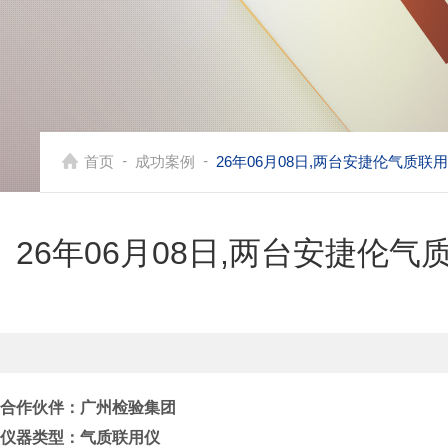
-
-
首页
成功案例
26年06月08日,两台安捷伦气质联用仪G
26年06月08日,两台安捷伦气质联
合作伙伴：广州检验集团
仪器类型：
气质联用仪