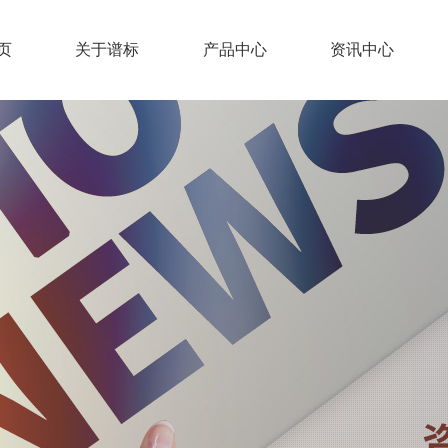
页
关于谱标
产品中心
资讯中心