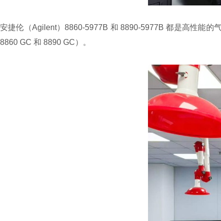
安捷伦（Agilent）8860-5977B 和 8890-5977
8860 GC 和 8890 GC）。