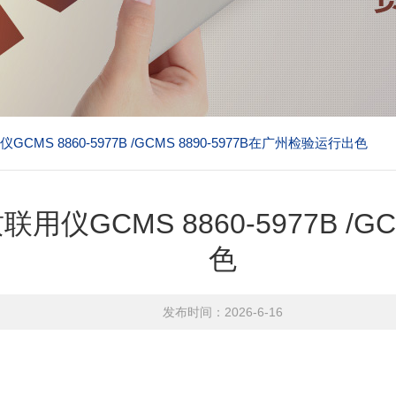
CMS 8860-5977B /GCMS 8890-5977B在广州检验运行出色
用仪GCMS 8860-5977B /G
色
发布时间：2026-6-16