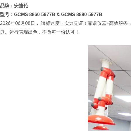
品牌：
安捷伦
型号：GCMS
8860-5977B & GCMS 8890-5977B
2026年06月08日， 谱标速度，实力见证！靠谱仪器+高效服务，双
良、运行表现出色，不负每一份认可！