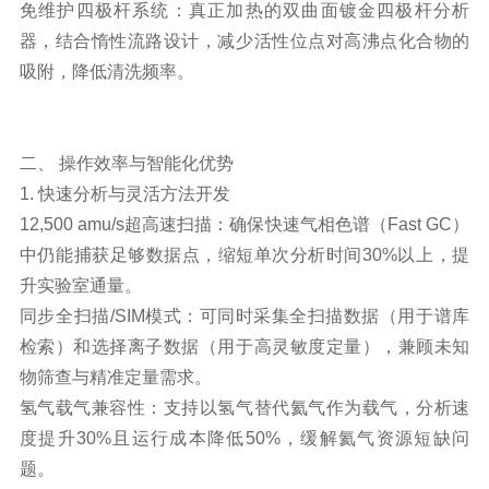
免维护四极杆系统：真正加热的双曲面镀金四极杆分析
器，结合惰性流路设计，减少活性位点对高沸点化合物的
吸附，降低清洗频率。
二、 操作效率与智能化优势
1. 快速分析与灵活
方法开发
12,500 amu/s超高速扫描：确保快速气相色谱（Fast GC）
中仍能捕获足够数据点，缩短单次分析时间30%以上，提
升实验室通量。
同步全扫描/SIM模式：可同时采集全扫描数据（用于谱库
检索）和选择离子数据（用于高灵敏度定量），兼顾未知
物筛查与精准定量需求。
氢气载气兼容性：支持以氢气替代氦气作为载气，分析速
度提升30%且运行成本降低50%，缓解氦气资源短缺问
题。