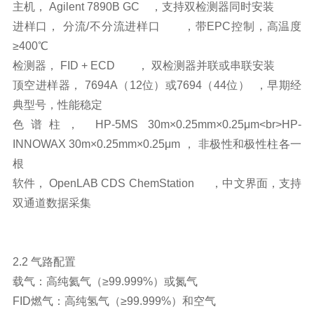
主机， Agilent 7890B GC ，支持双检测器同时安装
进样口， 分流/不分流进样口 ，带EPC控制，高温度
≥400℃
检测器， FID + ECD ， 双检测器并联或串联安装
顶空进样器， 7694A（12位）或7694（44位） ，早期经
典型号，性能稳定
色谱柱， HP-5MS 30m×0.25mm×0.25μm<br>HP-
INNOWAX 30m×0.25mm×0.25μm ， 非极性和极性柱各一
根
软件， OpenLAB CDS ChemStation ，中文界面，支持
双通道数据采集
2.2 气路配置
载气：高纯氦气（≥99.999%）或氮气
FID燃气：高纯氢气（≥99.999%）和空气