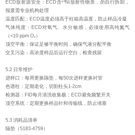
ECD放射源安全：ECD含⁶³Ni放射性物质，勿自行拆卸，
报废需专业机构处理
温度匹配：ECD温度必须高于柱箱高温度，防止样品冷凝
气体纯度：ECD对氧气、水分敏感，必须使用高纯氮气
（<10 ppm O₂）
顶空平衡：保证足够平衡时间，确保气液分配平衡
交叉污染：高浓度样品后运行空白，检查残留
5.2 日常维护
进样口：每周更换隔垫，每50次进样更换衬管
色谱柱：定期老化，切割柱头1-2cm
检测器：FID每月清洗收集极；ECD避免频繁开关
顶空系统：定期更换样品针和传输线，防止堵塞
5.3 消耗品清单
隔垫（5183-4759）