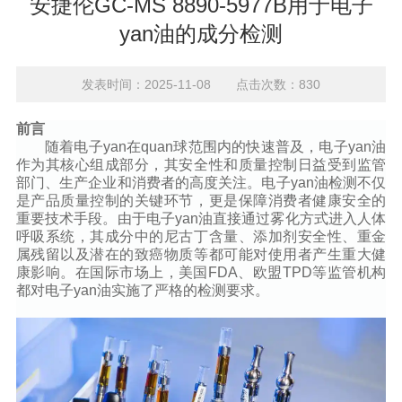
安捷伦GC-MS 8890-5977B用于电子
yan油的成分检测
发表时间：2025-11-08 点击次数：830
前言
随着电子
yan
在quan
球
范围内的快速普及，电子
yan
油
作为其核心组成部分，其安全性和质量控制日益受到监管
部门、生产企业和消费者的高度关注。电子
yan
油检测不仅
是产品质量控制的关键环节，更是保障消费者健康安全的
重要技术手段。由于电子
yan
油直接通过雾化方式进入人体
呼吸系统，其成分中的尼古丁含量、添加剂安全性、重金
属残留以及潜在的致癌物质等都可能对使用者产生重大健
康影响。在国际市场上，美国FDA、欧盟TPD等监管机构
都对电子
yan
油实施了严格的检测要求。