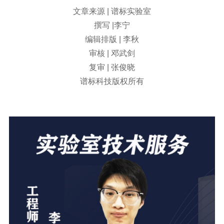
文章来源 | 谱标实验室
撰写 |李宁
编辑排版 | 李秋
审核 | 邓武剑
复审 | 张俊晓
谱标科技版权所有