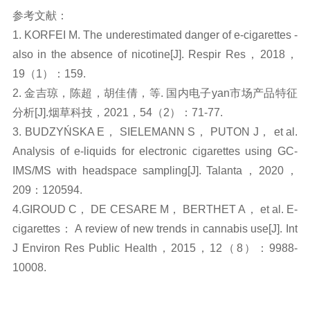
参考文献：
1.
KORFEI M. The underestimated danger of e-cigarettes -
also in the absence of nicotine[J]. Respir Res，2018，
19（1）：159.
2.
金吉琼，陈超，胡佳倩，等. 国内电子
yan
市场产品特征
分析[J].烟草科技，2021，54（2）：71-77.
3.
BUDZYŃSKA E， SIELEMANN S， PUTON J， et al.
Analysis of e-liquids for electronic cigarettes using GC-
IMS/MS with headspace sampling[J]. Talanta，2020，
209：120594.
4.GIROUD C， DE CESARE M， BERTHET A， et al. E-
cigarettes： A review of new trends in cannabis use[J]. Int
J Environ Res Public Health，2015，12（8）：9988-
10008.