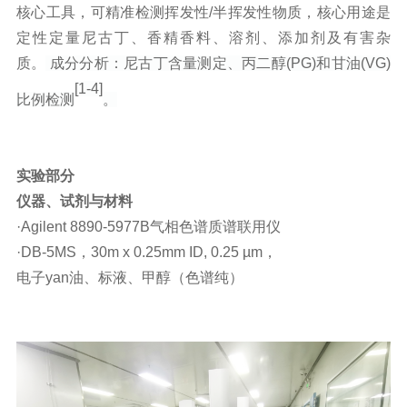
核心工具，可精准检测挥发性/半挥发性物质，核心用途是
定性定量尼古丁、香精香料、溶剂、添加剂及有害杂
质。
成分分析：尼古丁含量测定、丙二醇(PG)和甘油(VG)
[1-4]
比例检测
。
实验部分
仪器、试剂与材料
·Agilent 8890-5977B气相色谱质谱联用仪
·DB-5MS，30m x 0.25mm ID, 0.25 µm，
电子
yan
油、标液、甲醇（色谱纯）