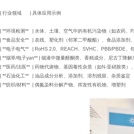
| 行业领域 | 具体应用示例
| **环境检测** | 水体、土壤、空气中的有机污染物（如农药、
| **食品安全** | 农残、塑化剂（邻苯二甲酸酯）、食
| **电子电气** | RoHS 2.0、REACH、SVHC、PBB/P
| **烟草/电子yan** | 烟液中微量醛酮类、香精成分
| **医药/法医** | 药物代谢物、基因毒性杂质（如N-
| **石油化工** | 油品成分分析、添加剂、溶剂残留
| **纺织/材料** | 偶氮染料分解产物、挥发性有机