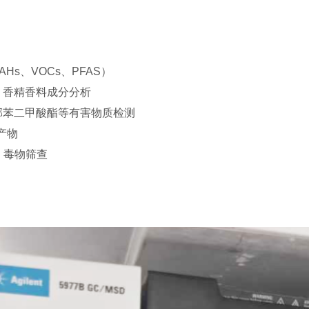
PAHs、VOCs、PFAS）
品添加剂、香精香料成分分析
BDE、邻苯二甲酸酯等有害物质检测
、尼古丁降解产物
亚硝胺类）、毒物筛查
、杂质鉴定
物、增塑剂