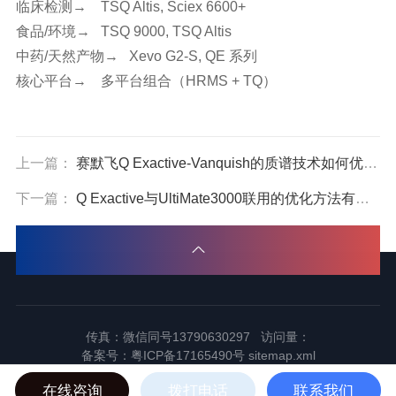
临床检测
→
TSQ Altis, Sciex 6600+
食品/环境
→
TSQ 9000, TSQ Altis
中药/天然产物
→
Xevo G2-S, QE 系列
核心平台
→
多平台组合
（HRMS + TQ）
上一篇：
赛默飞Q Exactive-Vanquish的质谱技术如何优化？
下一篇：
Q Exactive与UltiMate3000联用的优化方法有哪些
传真：微信同号13790630297 访问量：
备案号：
粤ICP备17165490号
sitemap.xml
2024东莞市谱标实验器材科技有限公司版权所有
在线咨询
拨打电话
联系我们