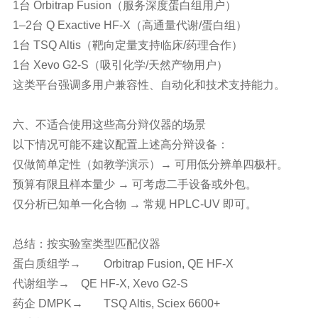
1台 Orbitrap Fusion（服务深度蛋白组用户）
1–2台 Q Exactive HF-X（高通量代谢/蛋白组）
1台 TSQ Altis（靶向定量支持临床/药理合作）
1台 Xevo G2-S（吸引化学/天然产物用户）
这类平台强调多用户兼容性、自动化和技术支持能力。
六、不适合使用这些高分辩仪器的场景
以下情况可能不建议配置上述
高分辩
设备：
仅做简单定性（如教学演示）→ 可用低分辨单四极杆。
预算有限且样本量少 → 可考虑二手设备或外包。
仅分析已知单一化合物 → 常规 HPLC-UV 即可。
总结：按实验室类型匹配仪器
蛋白质组学
→
Orbitrap Fusion, QE HF-X
代谢组学
→
QE HF-X, Xevo G2-S
药企 DMPK
→
TSQ Altis, Sciex 6600+