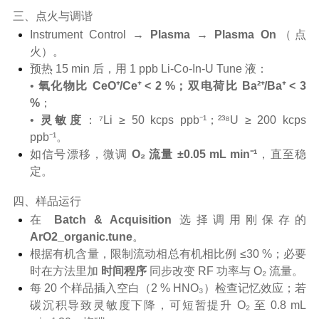
三、点火与调谐
Instrument Control →
Plasma → Plasma On
（点
火）。
预热 15 min 后，用 1 ppb Li-Co-In-U Tune 液：
•
氧化物比 CeO⁺/Ce⁺ < 2 %；双电荷比 Ba²⁺/Ba⁺ < 3
%
；
•
灵敏度
：⁷Li ≥ 50 kcps ppb⁻¹；²³⁸U ≥ 200 kcps
ppb⁻¹。
如信号漂移，微调
O₂ 流量 ±0.05 mL min⁻¹
，直至稳
定。
四、样品运行
在
Batch & Acquisition
选择调用刚保存的
ArO2_organic.tune
。
根据有机含量，限制流动相总有机相比例 ≤30 %；必要
时在方法里加
时间程序
同步改变 RF 功率与 O₂ 流量。
每 20 个样品插入空白（2 % HNO₃）检查记忆效应；若
碳沉积导致灵敏度下降，可短暂提升 O₂ 至 0.8 mL