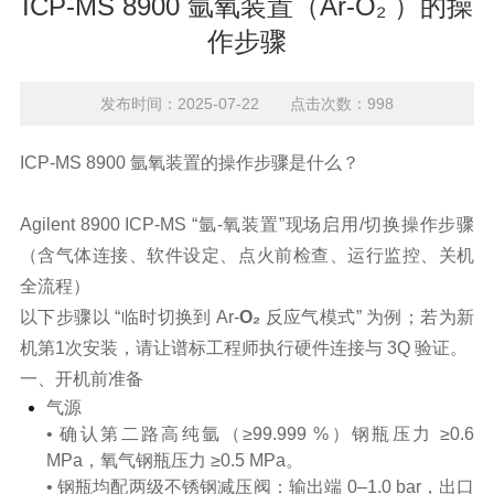
ICP-MS 8900 氩氧装置（Ar-O₂ ）的操
作步骤
发布时间：2025-07-22 点击次数：998
ICP-MS 8900 氩氧装置的操作步骤是什么？
Agilent 8900 ICP-MS “氩-氧装置”现场启用/切换操作步骤
（含气体连接、软件设定、点火前检查、运行监控、关机
全流程）
以下步骤以 “临时切换到
Ar-
O₂
反应气模式” 为例；若为新
机第1次安装，请让谱标工程师执行硬件连接与 3Q 验证。
一、开机前准备
气源
• 确认第二路高纯氩（≥99.999 %）钢瓶压力 ≥0.6
MPa，氧气钢瓶压力 ≥0.5 MPa。
• 钢瓶均配两级不锈钢减压阀：输出端 0–1.0 bar，出口