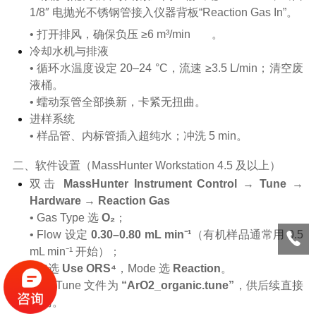
1/8″ 电抛光不锈钢管接入仪器背板“Reaction Gas In”。
• 打开排风，确保负压 ≥6 m³/min
。
冷却水机与排液
• 循环水温度设定 20–24 °C，流速 ≥3.5 L/min；清空废
液桶。
• 蠕动泵管全部换新，卡紧无扭曲。
进样系统
• 样品管、内标管插入超纯水；冲洗 5 min。
二、软件设置（MassHunter Workstation 4.5 及以上）
双击
MassHunter Instrument Control
→
Tune
→
Hardware
→
Reaction Gas
• Gas Type 选
O₂
；
• Flow 设定
0.30–0.80 mL min⁻¹
（有机样品通常用 0.5
mL min⁻¹ 开始）；
• 勾选
Use ORS⁴
，Mode 选
Reaction
。
保存 Tune 文件为
“ArO2_organic.tune”
，供后续直接
调用。