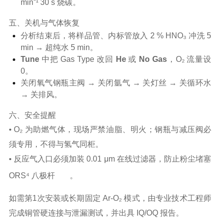
min⁻¹ 30 s 烧碳。
五、关机与气体恢复
分析结束后，将样品管、内标管放入 2 % HNO₃ 冲洗 5
min → 超纯水 5 min。
Tune
中把 Gas Type 改回
He
或
No Gas
，O₂ 流量设
0。
关闭氧气钢瓶主阀 → 关闭氩气 → 关灯丝 → 关循环水
→ 关排风。
六、安全提醒
• O₂ 为助燃气体，现场严禁油脂、明火；钢瓶与减压阀必
须专用，不得与氢气同柜。
• 反应气入口必须加装 0.01 μm 在线过滤器，防止粉尘堵塞
ORS⁴ 八极杆
。
如需第1次安装或长期固定 Ar-O₂ 模式，由
专业技术
工程师
完成铜管硬连接与泄漏测试，并出具 IQ/OQ 报告。