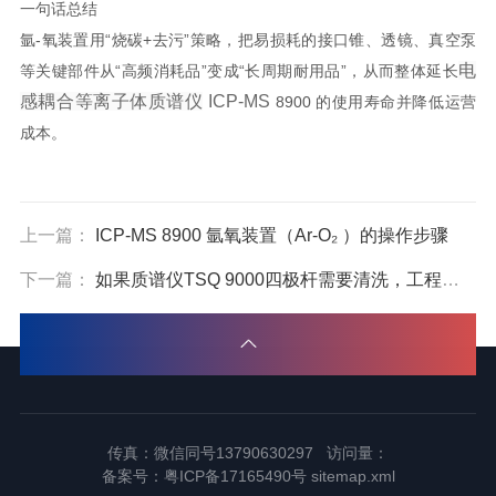
一句话总结
氩-氧装置用“烧碳+去污”策略，把易损耗的接口锥、透镜、真空泵
电
等关键部件从“高频消耗品”变成“长周期耐用品”，从而整体延长
感耦合等离子体质谱仪
ICP-MS
8900 的使用寿命并降低运营
成本。
上一篇：
ICP-MS 8900 氩氧装置（Ar-O₂ ）的操作步骤
下一篇：
如果质谱仪TSQ 9000四极杆需要清洗，工程师会怎么做
传真：微信同号13790630297 访问量：
备案号：
粤ICP备17165490号
sitemap.xml