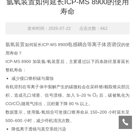
氩氧装置如何延长ICP-MS 8900的使用
寿命
发布时间：2025-07-22 点击次数：662
氩氧装置
电感耦合等离子体质谱仪
如何延长ICP-MS 8900
的使
用寿命？
ICP-MS 8900 加装氩-氧装置后，主要通过以下四条路径显著延长
整机寿命：
减少接口锥积碳与腐蚀
有机溶剂在等离子体中裂解产生的碳微粒会在采样锥/截取锥尖部沉
O₂
积，造成孔口堵塞、信号漂移。加入 5–20 %
后，碳被氧化为
O₂
CO/C
随尾气排出，沉积量下降 80 % 以上。
数据显示，使用氩-氧组合可使接口锥寿命从 150–200 小时延长至
500–600 小时，减少停机清洗次数。
降低离子透镜与真空系统污染