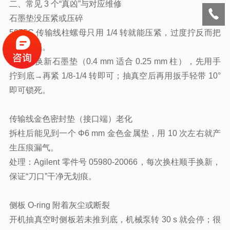
二、常见 3 个“真凶”与对应维修
石墨垫没压紧或压碎
5975C 传输线柱螺母只用 1/4 转就能压紧，过度拧反而把
垫片挤裂。
处理：换新石墨垫（0.4 mm 适合 0.25 mm 柱），先用手
拧到底→再紧 1/8-1/4 转即可；抽真空后再用扳手轻带 10°
即可锁死。
传输线金色密封垫（接口端）老化
拆柱后能见到一个 Φ6 mm 金色金属垫，用 10 次左右就产
生压痕漏气。
处理：Agilent 零件号 05980-20066，每次换柱顺手换新，
保证“刀口”干净无划痕。
侧板 O-ring 附着灰尘或断裂
开机抽真空时侧板若未推到底，机械泵转 30 s 就会停；很