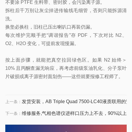
不要涂 PTFE 生料带、密封胶，会污染离子源。
拆柱后千万别让灰尘掉进传输线毛细管，否则只能拆源清
洗。
换垫必换柱，旧柱已压出喇叭口再装仍漏。
每次维护完顺手把“调谐报告”存 PDF，下次对比 N2、
O2、H2O 变化，可提前发现慢漏。
按上面步骤，就能把真空拉回绿色区。如果 N2 始终＞
10% 且丙酮查漏无响应，再考虑前级泵油乳化、分子泵叶
片破损或离子源密封面划伤——这些就要报修
工程师
了。
发货安装，AB Triple Quad 7500-LC40液质联用
上一条：
维修服务,气相色谱仪进样口压力上不去，90%以上由
下一条：