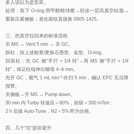
多人误以为是泵坏。
处理：取下 O-ring 用甲醇棉球擦→轻涂一层高真空硅脂→
重新压紧侧板；老化裂纹直接换 0905-1425。
三、把真空拉回来的标准流程
关 MS → Vent 5 min → 关 GC。
拆柱，按上述检查/更换石墨垫、金垫、O-ring。
回装柱：先 GC 侧“手拧 + 1/4 转”→再 MS 侧“手拧 + 1/4
转”，保证柱端伸出螺母 4–6 mm。
先开 GC，载气 1 mL min⁻¹ 吹扫 5 min，确认 EPC 无压降
报警。
关侧板→开 MS → Pump down。
30 min 内 Turbo 转速应＞80%，前级＜300 mTorr；
2 h 后做 Auto-Tune，N2＜5% 即为合格。
四、几个“坑”提前避开