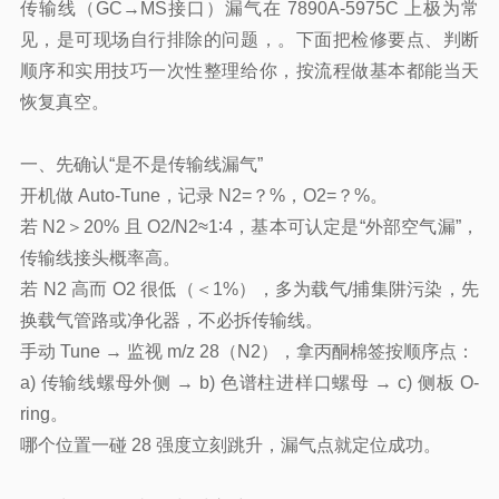
传输线（GC→MS接口）漏气在 7890A-5975C 上极为常
见，是可现场自行排除的问题，。下面把检修要点、判断
顺序和实用技巧一次性整理给你，按流程做基本都能当天
恢复真空。
一、先确认“是不是传输线漏气”
开机做 Auto-Tune，记录 N2=？%，O2=？%。
若 N2＞20% 且 O2/N2≈1∶4，基本可认定是“外部空气漏”，
传输线接头概率高。
若 N2 高而 O2 很低（＜1%），多为载气/捕集阱污染，先
换载气管路或净化器，不必拆传输线。
手动 Tune → 监视 m/z 28（N2），拿丙酮棉签按顺序点：
a) 传输线螺母外侧 → b) 色谱柱进样口螺母 → c) 侧板 O-
ring。
哪个位置一碰 28 强度立刻跳升，漏气点就定位成功。