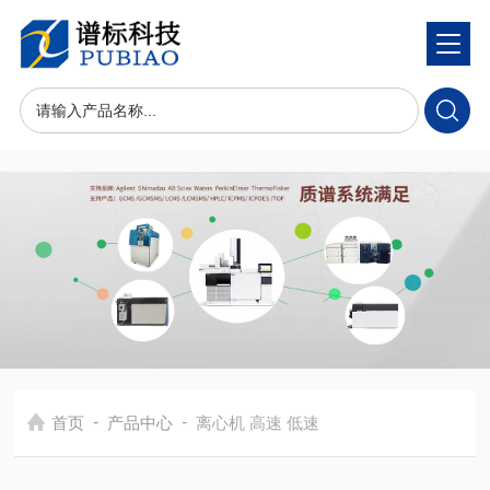
-
-
首页
产品中心
离心机 高速 低速