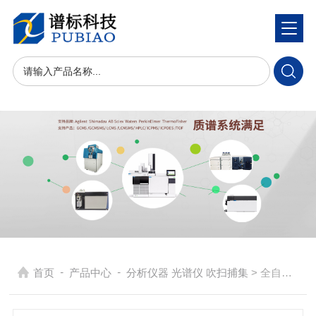
-
-
首页
产品中心
分析仪器 光谱仪 吹扫捕集
> 全自动双通道热脱附仪 ATDⅠ-26D ATDⅡ-26D