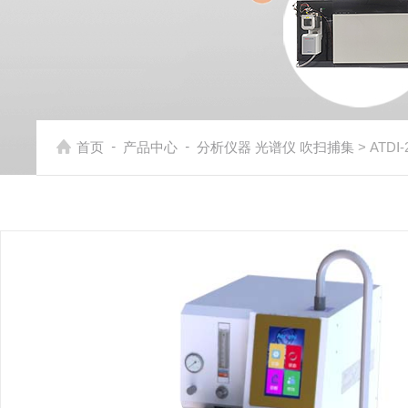
-
-
首页
产品中心
分析仪器 光谱仪 吹扫捕集
> ATD