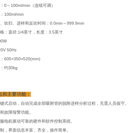
0～100ml/min（连续可调）
100ml/min
吹扫、进样和反吹时间：0.0min～999.9min
格：直径:1/4英寸，长度：3.5英寸
00W
V 50Hz
605×350×520(mm)
：约30kg
点和主要功能：
键式启动，自动完成全部吸附管的脱附进样分析过程，无需人员值守。
和故障报警功能。
服电机驱动可靠的硬件和软件控制系统。
制，界面信息丰富、齐全，操作简单。