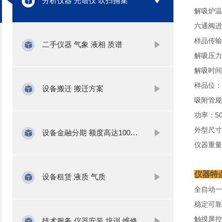
分析仪器 光谱仪 吹扫捕集
解吸炉温
六通阀进
样品传输
二手仪器 气象 液相 质谱
解吸压力
解吸时间
样品位：
设备搬迁 搬迁方案
吸附管规
功率：5
外型尺寸：
设备金融分期 额度高达1000万
仪器重量
仪器特
设备租赁 液质 气质
全自动一
稳定可靠
触摸屏控
技术服务 仪器安装 培训 维修