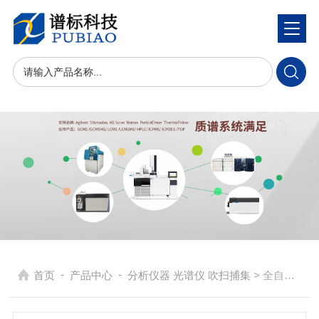
-
-
首页
产品中心
分析仪器 光谱仪 吹扫捕集
> 全自动热脱附仪ATDⅠ-50, ATDⅡ-50