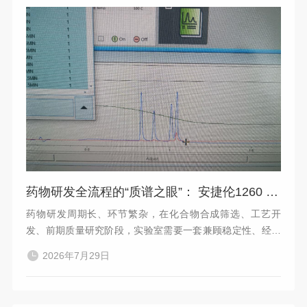
药物研发全流程的“质谱之眼”： 安捷伦1260 Infinity II-6125B药物研发方案
药物研发周期长、环节繁杂，在化合物合成筛选、工艺开
发、前期质量研究阶段，实验室需要一套兼顾稳定性、经济
性，同时兼具紫外定性与质谱确证能力的分析平台。安捷伦1
2026年7月29日
260 Infinity II 二代液相系统，搭载DAD二极管阵列检测器，
联用6125系列单四极杆质谱（LC/MSD），凭借其出色的灵
敏度、稳定性和广泛的应用场景，成为众多创新药企药物早