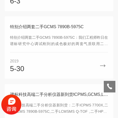
6-3
ICPMS,二手GCMS,二手API,二手ICS装满了整个谱标研发中
心，琳琅满目，欢迎来谱标参观！
特别介绍两套二手GCMS 7890B-5975C
特别介绍两套二手GCMS 7890B-5975C：我们工程师昨日在
谱标研究中心调试刚到的成色极好的两套气质联用二手
GCMS 7890B-5975C，进样次数都在700针左右，调谐电压
都在1000左右（请忽略水分高的问题，才抽真空不到一个小
2019
时调谐的），性能可以与新机媲美，下图数据、质谱图都有
5-30
显示。
谱标科技高端二手分析仪器新到货ICPMS,GCMS,LCMSMS等
谱标科技高端二手分析仪器新到货：二手ICPMS 7700X,二
手GCMS 7890B-5975C,二手LCMSMS Q-TOF ,二手HPLC
1290,二手GCMS QP2010plus等，品牌为安捷伦和岛津，具