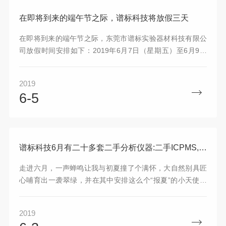
期开发的主流配置，成为药物研发实验室中不能缺的“质谱之
眼”。
在即将到来的端午节之际，谱标科技将放假三天
在即将到来的端午节之际，东莞市谱标实验器材科技有限公
司放假时间安排如下：2019年6月7日（星期五）至6月9日
（星期日）放假三天，6月10日（星期一）将正常上班，假
期期间，如有急事，请手机联系，给您带来的不便之处敬请
2019
原谅！
6-5
谱标科技6月有二十多套二手分析仪器:二手ICPMS,二手GCMS,二手API,二手ICS等
走进六月，一声蝉鸣让我与初夏撞了个满怀，大自然别具匠
心哺育出一袭翠绿，并在其中安排这么个“报夏”的小天使，
在树梢上一遍遍吟唱 “知了——知了——”的夏日歌谣。知了
知了，告诉我们谱标科技二手分析仪器满满在谱标研发中心
2019
等待......谱标科技6月有二十多套二手分析仪器：二手