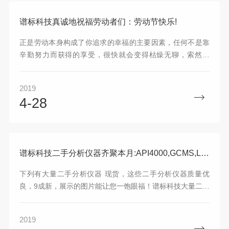
谱标科技真诚地祝福劳动者们：劳动节快乐!
正是劳动本身构成了你追求的幸福的主要因素，任何不是靠
辛勤努力而获得的享受，很快就会变得枯燥无聊，索然无
味。 —— 休谟 东莞市谱标实验器材科技有限公司向劳动者
致敬：您辛苦了，节日快乐!每一位辛勤劳动的人都值得尊重!
2019
真诚地祝福劳动者们：劳动节快乐!
4-28
谱标科技二手分析仪器齐聚本月:API4000,GCMS,LCMSMS,石墨炉火焰,ICP,顶空,热电等等
下列有大量二手分析仪器 现货，这些二手分析仪器质量优
良，9成新，展示的图片能让您一饱眼福！谱标科技大量二手
分析仪器现货供应，品牌仪器齐聚：AB公司API4000，PE公
司石墨炉火焰AA800，安捷伦GCMS多款型号，岛津GCMS
2019
多款型号，瓦里安icp 710ES/720ES，赛默飞热电