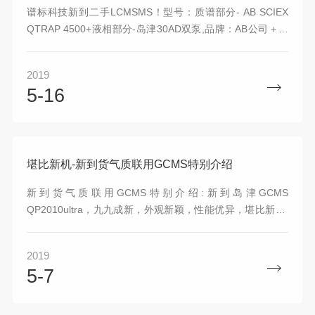
谱标科技新到二手LCMSMS！型号：质谱部分- AB SCIEX
QTRAP 4500+液相部分-岛津30AD双泵,品牌：AB公司＋岛
津 ?,购入年限：2012年 ?,货品来源：日本,服务方式：带安
装调试保修一年.
2019
5-16
堪比新机-新到货气质联用GCMS特别介绍
新到货气质联用GCMS特别介绍:新到岛津GCMS
QP2010ultra，九九成新，外观新颖，性能优异，堪比新机;
九八成新的气质联用安捷伦7890A-5975C新到两套，带全新
百位盘与自动进样器。
2019
5-7