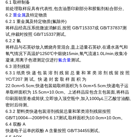
6.1 取样制备
前处理取样应具有代表性,包含油墨印刷部分和胶黏剂粘合部分。
6.2
重金属
及特定物质
6.2.1 重金属及特定物质(氟除外)
将样品经高压系统微波消解后,按照 GB/T15337或 GB/T37837测
试,仲裁时按照 GB/T15337测试。
6.2.2 氟
将样品与石英砂放入燃烧舟里混合,盖上适量石英砂,在通水蒸气和
氧气情况下高温炉1250℃中煅烧15min,氧气流速1.0L/min,收集冷
凝液,用离子色谱测定仪进行
氟含量
测试。
6.3 溶剂残留
6.3.1 纸类 快 递 包 装 溶 剂 残 留 总 量 和 苯 类 溶 剂 残 留 按 照
YC/T207 测 试。快 递 封 套 取 样 面 积 为
22.0cm×5.5cm;快递包装箱取样面积为 5.0cm×5.5cm;快递电子运
单取样面积为 15.5cm×10.0cm。上述样品应包含主包装面,将样品
印刷面朝里卷成筒状,立即放入顶空瓶中,加入1000μL三乙酸甘油酯,
密封后待测。
6.3.2 塑料类快递包装溶剂残留总量和苯类溶剂残留按照
GB/T10004—2008中6.6.17测试,取样面积为10.0cm×10.0cm。
6.4 双酚 A
快递电子运单的双酚 A 含量按照 GB/T34455测试。