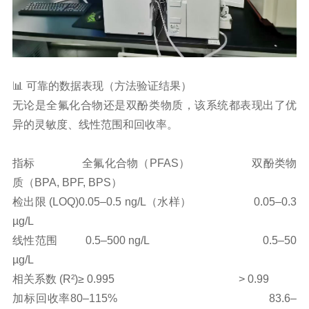
📊 可靠的数据表现（方法验证结果）
无论是全氟化合物还是双酚类物质，该系统都表现出了优
异的灵敏度、线性范围和回收率。
指标
全氟化合物（PFAS）
双酚类物
质（BPA, BPF, BPS）
检出限 (LOQ)
0.05–0.5 ng/L（水样）
0.05–0.3
µg/L
线性范围
0.5–500 ng/L
0.5–50
µg/L
相关系数 (R²)
≥ 0.995
> 0.99
加标回收率
80–115%
83.6–