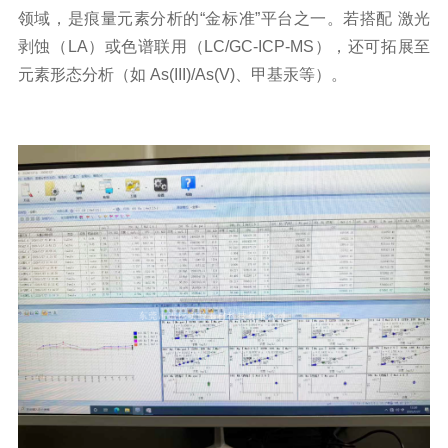
领域，是痕量元素分析的“金标准”平台之一。若搭配 激光
剥蚀（LA）或色谱联用（LC/GC-ICP-MS），还可拓展至
元素形态分析（如 As(III)/As(V)、甲基汞等）。