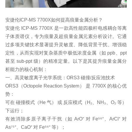
安捷伦ICP-MS 7700X如何提高
痕量金属
分析？
安捷伦 ICP-MS 7700X 是一款高性能四极杆电感耦合等离
子体质谱仪，专为痕量及超痕量金属元素分析设计。它通
过多项关键技术显著提升灵敏度、降低背景干扰、增强稳
定性，从而实现对复杂基质中极低浓度金属（如 ppb、ppt
甚至 sub-ppt 级）的精准定量。以下是其提升痕量金属分
析能力的核心机制：
一、高灵敏度离子光学系统：ORS3 碰撞/反应池技术
ORS3（Octopole Reaction System） 是 7700X 的核心优
势：
可在 碰撞模式（He 气） 或 反应模式（H₂、NH₃、O₂ 等）
下运行；
有效消除多原子离子干扰（如 ArO⁺ 对 Fe⁵⁶⁺、ArCl⁺ 对
As⁷⁵⁺、CaO⁺ 对 Fe⁵⁶⁺ 等）；