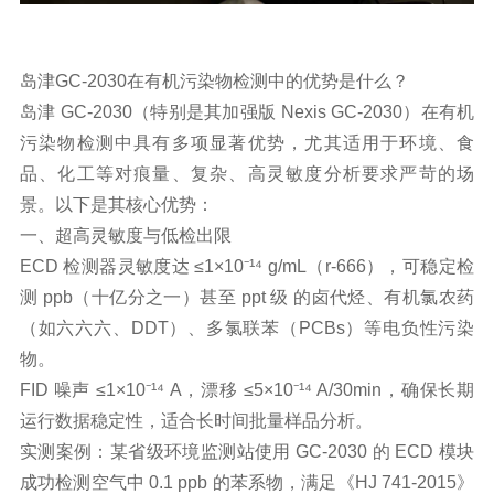
岛津GC-2030在
有机污
染物检测中的优势是什么？
岛津 GC-2030（特别是其加强版 Nexis GC-2030）在有机
污染物检测中具有多项显著优势，尤其适用于环境、食
品、化工等对痕量、复杂、高灵敏度分析要求严苛的场
景。以下是其核心优势：
一、超高灵敏度与低检出限
ECD 检测器灵敏度达 ≤1×10⁻¹⁴ g/mL（r-666），可稳定检
测 ppb（十亿分之一）甚至 ppt 级 的卤代烃、有机氯农药
（如六六六、DDT）、多氯联苯（PCBs）等电负性污染
物。
FID 噪声 ≤1×10⁻¹⁴ A，漂移 ≤5×10⁻¹⁴ A/30min，确保长期
运行数据稳定性，适合长时间批量样品分析。
实测案例：某省级环境监测站使用 GC-2030 的 ECD 模块
成功检测空气中 0.1 ppb 的苯系物，满足《HJ 741-2015》