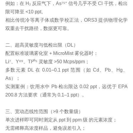
例如：在 H₂ 反应气下，As⁷⁵⁺ 信号几乎不受 Cl 干扰，检出
限可降至 <10 ppt。
相比传统冷等离子体或数学校正法，ORS3 提供物理化学
双重去干扰路径，数据更可靠。
二、超高灵敏度与低检出限（DL）
配置标准玻璃雾化室 + MicroMist 雾化器时：
Li⁷、Y⁸⁹、Tl²⁰⁵ 灵敏度 >50 Mcps/ppm；
多数元素 DL 在 0.01–0.1 ppt 范围（如 Cd、Pb、Hg、
As）；
实测案例：饮用水中 Pb 检出限达 0.02 ppt，远优于 EPA
200.8 方法要求（通常为 0.1–1 ppt）。
三、宽动态线性范围（>9 个数量级）
单次进样即可同时测定从 ppt 到 ppm 级 的元素浓度；
无需稀释高浓度样品，避免误差引入；