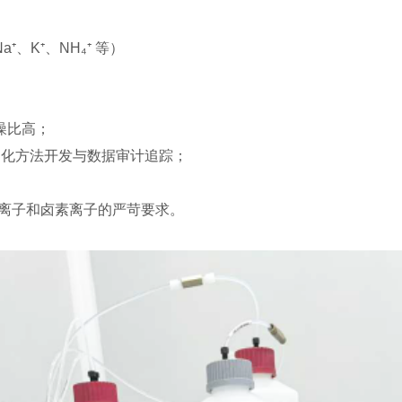
⁺、K⁺、NH₄⁺ 等）
噪比高；
11）、自动化方法开发与数据审计追踪；
对金属离子和卤素离子的严苛要求。