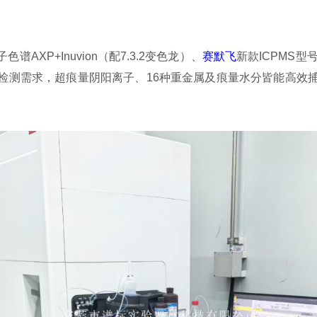
AXP+Inuvion（配7.3.2变色龙）、
赛默飞
新款ICPMS型号：
目检测需求，超痕量阴阳离子、16种重金属及痕量水分皆能高