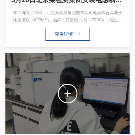
2021年3月26日，北京某检测集团购买我司电感耦合等离子
体质谱仪（ICPMS） 品牌：安捷伦 型号：7700X ，经过安
装、调试、培训完毕，仪器运转正常，通过了客户的验收，
查看详情
感谢客户的认可与支持!ICPMS 7700x提供了各种可选部件和
附属配件(比如与各种色谱联用的接口，有机溶剂的直接进样
分析套件，耐高腐蚀性酸的分析套件等)，为用户的各种前沿
分析需求提供个性化的选择。