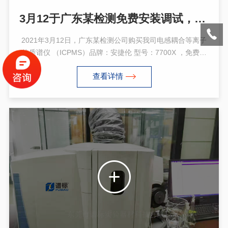
3月12于广东某检测免费安装调试，免费现场技术培训/安捷伦 ICPMS 7700X
2021年3月12日，广东某检测公司购买我司电感耦合等离子
体质谱仪 （ICPMS）品牌：安捷伦 型号：7700X ，免费安
装调试，免费现场技术培训，手把手教会为止。ICP-MS技术
查看详情
是80年代发展起来的新的分析测试技术。它以将ICP的高温
(8000K)电离特性与四极杆质谱计的灵敏快速扫描的优点相
结合而形成--种新型的最强有力的元素分析、同位素分析和
形态分析技术。