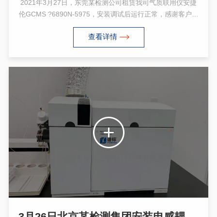
2021年3月27日，东莞某检测公司租赁我司气质联用仪安捷
伦GCMS ?6890N-5975，安装调试后运行正常，感谢客户支
持与认可！安捷伦5975系列MSD的新一代产品， Agilent
查看详情
5975 的创新性设计将提高您的实验室效率、增强分析性能，
提高结果的可信度和您的信心。 有更好的MS分辨率、质量
偏差外，该系统还具有超强的灵敏度和图谱完整性。 先进的
分析程序让您能从日常分析中获得更多的信息，自动化的图
谱解卷积、鉴别和定量软件简化了运行后的分析。
3月26日北京某检测集团安装电感耦合等离子体质谱仪ICPMS 7700x