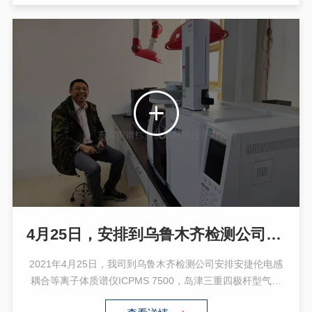
4月25日，安排到乌鲁木齐检测公司安装调试ICPMS,GCMSMS,顶空，热解吸，吹扫铺集等仪器
2021年4月25日，我司到乌鲁木齐检测公司安排安捷伦电感
耦合等离子体质谱仪ICPMS 7500，岛津三重四极杆型气相
色谱质谱联用仪GCMSMS TQ8040，顶空，热解吸，吹扫铺