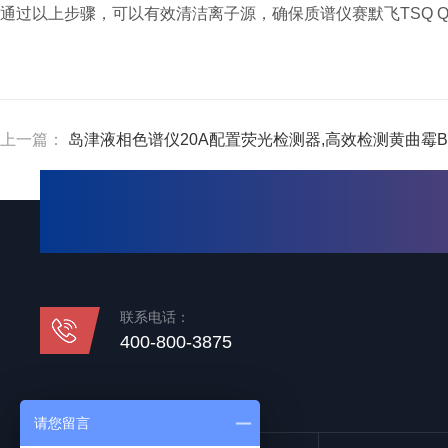
通过以上步骤，可以有效清洁离子源，确保质谱仪赛默飞TSQ Qu
上一篇：
岛津液相色谱仪20A配置荧光检测器,高效检测黄曲霉B
联系电话：
400-800-3875
请您留言