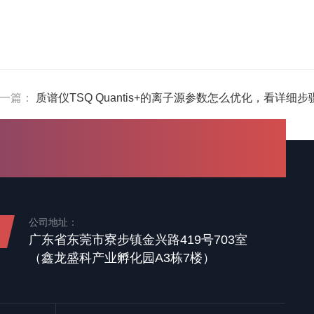
一篇：
质谱仪TSQ Quantis+的离子源参数怎么优化，看详细
公司地址：
广东省东莞市寮步镇金兴路419号703室
（鑫龙盛科产业孵化园A3栋7楼）