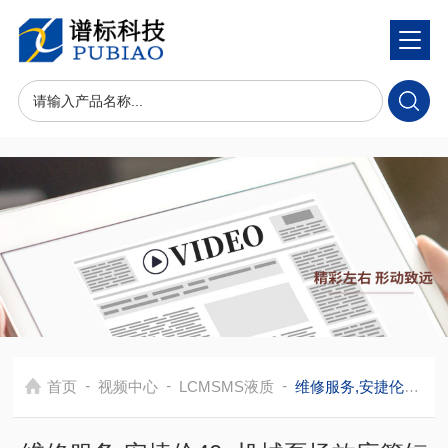
-
-
-
首页
视频中心
LCMSMS液质
维修服务,安捷伦40+机械泵场效应管短路/实验室单级 (MS) 旋片泵 真空泵