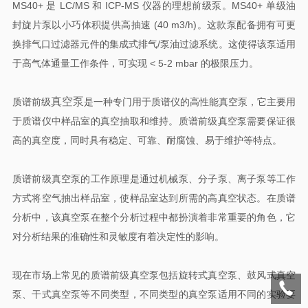
MS40+ 是 LC/MS 和 ICP-MS 仪器的理想前级泵。MS40+ 单级油
封旋片泵以小巧体积提供高抽速 (40 m3/h)。这款泵配备拥有可更
换排气口过滤器元件的集成式排气/泵油过滤系统。这使得该泵适用
于高气体通量工作条件，可实现 < 5-2 mbar 的极限压力。
真空泵
质谱前级
是一种专门用于质谱仪的高性能真空泵，它主要用
于质谱仪中样品室的真空抽取和维持。质谱前级真空泵需要保证很
高的真空度，同时具有稳定、可靠、耐腐蚀、易于维护等特点。
质谱前级真空泵的工作原理是通过机械泵、分子泵、离子泵等工作
方式将空气抽出样品室，使样品室达到所需的高真空状态。在质谱
分析中，该真空泵在整个分析过程中都扮演着非常重要的角色，它
对分析结果的准确性和灵敏度有着决定性的影响。
现在市场上常见的质谱前级真空泵包括旋转式真空泵、鼓风式真空
泵、干式真空泵等不同类型，不同类型的真空泵适用不同的实验要