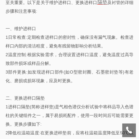
隔垫
至关重要。以下是关于维护进样口、更换进样口
及衬管的详细
步骤和注意事项:
一、维护进样口
1日常检查:定期检查进样口的密封性，确保没有漏气现象。检查进
样口内部的清洁程度，避免有残留物影响分析结果。
2温度控制:根据实验需求，合理设置进样口温度，避免温度过高导
致部件损坏或样品分解。
3部件更换:如发现进样口部件(如O型密封圈、石墨密封垫等)有老
化、磨损或损坏现象，应及时更换。
二、更换进样口隔垫
1进样口隔垫(简称进样垫)是气相色谱仪分析试验中将样品导入色谱
柱的关键组件之一，属于易损耗配件，使用一段时间后可能需要更
换。更换步骤如下:
2降低柱温箱温度:在更换进样垫前，应将柱温箱温度降低至50℃以