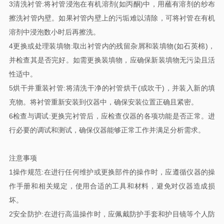
3清洗衬管:将衬管浸泡在有机溶剂(如丙酮)中，用蘸有溶剂的纱布
擦洗衬管内壁。如果衬管内壁上的污垢难以清除，可将衬管在有机
溶剂中浸泡数小时后再擦洗。
4更换或处理装填物:取出衬管内的残留杂屑和装填物(如石英棉)，
并检查其是否完好。如需更换装填物，应确保新装填物无污染且活
性适中。
5烘干井重装衬管:将清洗干净的衬管烘干(或吹干)，并装入新的填
充物。将衬管重新安装到仪器中，确保安装位置正确且紧密。
6检查与调试:更换完衬管后，应检查仪器的各项功能是否正常。进
行必要的调试和测试，确保仪器能够正常工作并满足分析需求。
注意事项
1操作规范:在进行任何维护或更换部件的操作时，应遵循仪器的操
作手册和相关规定，使用合适的工具和材料，避免对仪器造成损
坏。
2安全防护:在进行高温操作时，应佩戴防护手套和护目镜等个人防