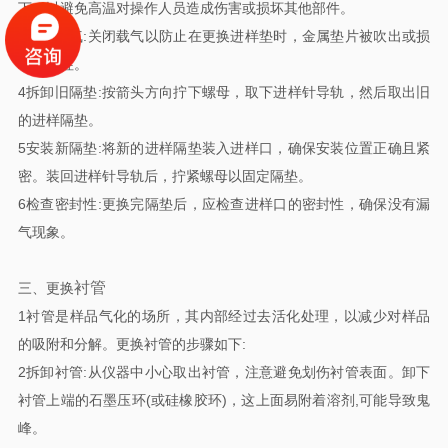
下，以避免高温对操作人员造成伤害或损坏其他部件。
3关闭载气:关闭载气以防止在更换进样垫时，金属垫片被吹出或损
坏色谱柱。
4拆卸旧隔垫:按箭头方向拧下螺母，取下进样针导轨，然后取出旧
的进样隔垫。
5安装新隔垫:将新的进样隔垫装入进样口，确保安装位置正确且紧
密。装回进样针导轨后，拧紧螺母以固定隔垫。
6检查密封性:更换完隔垫后，应检查进样口的密封性，确保没有漏
气现象。
衬管
三、更换
1衬管是样品气化的场所，其内部经过去活化处理，以减少对样品
的吸附和分解。更换衬管的步骤如下:
2拆卸衬管:从仪器中小心取出衬管，注意避免划伤衬管表面。卸下
衬管上端的石墨压环(或硅橡胶环)，这上面易附着溶剂,可能导致鬼
峰。