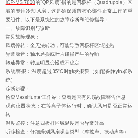
ICP-MS 7800
的"QP风扇"指的是四极杆（Quadrupole）区
域的专用冷却风扇，这是确保质谱核心部件正常工作的重
要组件。以下是系统性的故障诊断和维修指导：
一、故障识别与诊断
常见故障现象：
风扇停转：全无法转动，可能导致四极杆区域过热
异常噪音：轴承磨损或叶片碰撞产生的异响
转速异常：转速明显变慢或不稳定
系统警报：温度超过35°C时触发报警（如配备静yin罩系
统）
诊断步骤：
检查MassHunter工作站：查看是否有风扇故障警告信息
观察仪器状态：在等离子体运行时，确认风扇是否正常运
转
温度监控：注意四极杆区域温度是否异常升高
听诊检查：仔细辨别风扇噪音类型（摩擦声、振动声等）