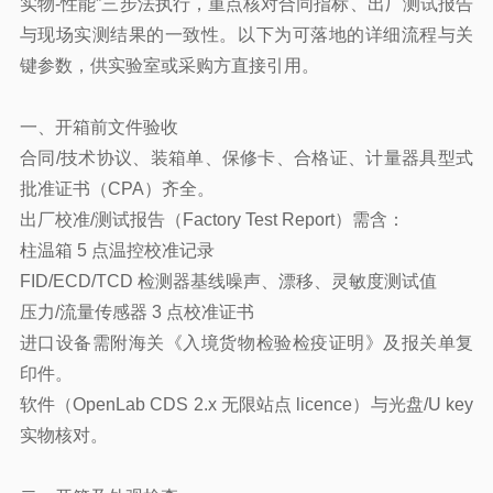
实物-性能”三步法执行，重点核对合同指标、出厂测试报告
与现场实测结果的一致性。以下为可落地的详细流程与关
键参数，供实验室或采购方直接引用。
一、开箱前文件验收
合同/技术协议、装箱单、保修卡、合格证、计量器具型式
批准证书（CPA）齐全。
出厂校准/测试报告（Factory Test Report）需含：
柱温箱 5 点温控校准记录
FID/ECD/TCD
检测器
基线噪声、漂移、灵敏度测试值
压力/流量传感器 3 点校准证书
进口设备需附海关《入境货物检验检疫证明》及报关单复
印件。
软件（OpenLab CDS 2.x 无限站点 licence）与光盘/U key
实物核对。