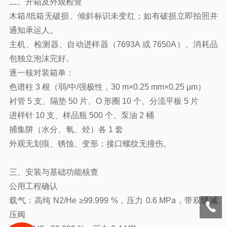
二、开箱及外观检查
木箱/纸箱无破损、倾斜标识未变红；如有破损立即拍照并
通知承运人。
主机、检测器、自动进样器（7693A 或 7650A）、消耗品
包独立泡沫完好。
逐一核对装箱单：
色谱柱 3 根（弱/中/强极性，30 m×0.25 mm×0.25 µm）
衬管 5 支、隔垫 50 片、O 形圈 10 个、分流平板 5 片
进样针 10 支、样品瓶 500 个、泵油 2 桶
捕集阱（水分、氧、烃）各 1 套
外观无划痕、锈蚀、变形；接口螺纹无撞伤。
三、安装与基础功能核查
公用工程确认
载气：高纯 N2/He ≥99.999 %，压力 0.6 MPa，带双级减
压阀