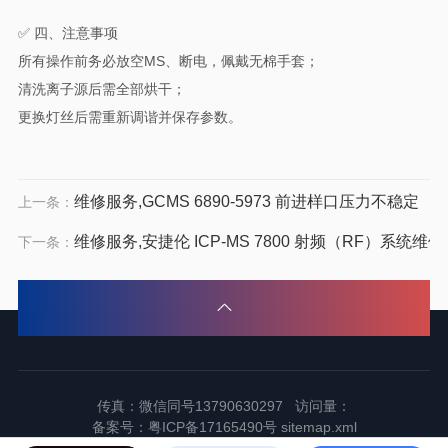
✅ 四、注意事项
所有操作前务必放空MS、断电，佩戴无棉手套；
清洗离子源后需全部烘干；
更换灯丝后需重新调谐并保存参数。
维修服务,GCMS 6890-5973 前进样口压力不稳定
上一条：
维修服务,安捷伦 ICP-MS 7800 射频（RF）系统维修
下一条：
传真：微信同号13790630297 访问量：
备案号：
粤ICP备17165490号
sitemap.xml