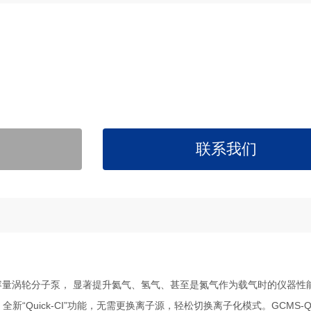
联系我们
新高效大容量涡轮分子泵， 显著提升氦气、氢气、甚至是氮气作为载气时的仪器
uick-CI”功能，无需更换离子源，轻松切换离子化模式。GCMS-QP