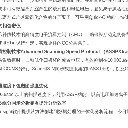
分子离子，进一步加强定性信息的准确性。在定量和定性方面，
技术可有效隔离灯丝产生的放射热和电位电压，避免离子源活性
I电离方式难以获得化合物的分子离子，可采用Quick-CI功能，
气相色谱仪
温补偿技术的高精度电子流量控制（AFC），确保长期稳定的
速度也可保持恒定，实现更佳的GC分离条件。
制技术Advanced Scanning Speed Protocol （ASSP&tra
采集数据时，自动优化四极杆的偏置电压，有效抑制在10,000u
st-GC/MS分析、Scan和SIM同步数据采集的FASST分析，以
描速度下色谱图强度变化
,000u/sec 以上的扫描速度下，利用ASSP功能，以高电压
多组分同步分析显著提升分析效率
S Insight软件提供从方法创建到数据处理的一体化分析流程，