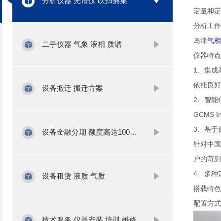
分析仪器 光谱仪 吹扫捕集
定量和定
分析工作
岛津
气相
二手仪器 气象 液相 质谱
仪器特点
1、集成
依托良好
设备搬迁 搬迁方案
2、智能
GCMS
3、基于
设备金融分期 额度高达1000万
针对中国
户的苛刻
4、多种
设备租赁 液质 气质
搭载特色前
配置方式
技术服务 仪器安装 培训 维修