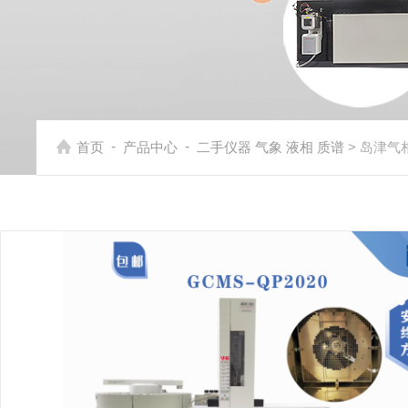
-
-
首页
产品中心
二手仪器 气象 液相 质谱
> 岛津气