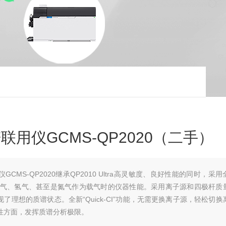
用仪GCMS-QP2020（二手）
CMS-QP2020继承QP2010 Ultra高灵敏度、良好性能的同时，采
氦气、氢气、甚至是氮气作为载气时的仪器性能。采用离子源和四极杆质
理想的质谱状态。全新“Quick-CI”功能，无需更换离子源，轻松切换
和定性方面，发挥质谱分析极限。