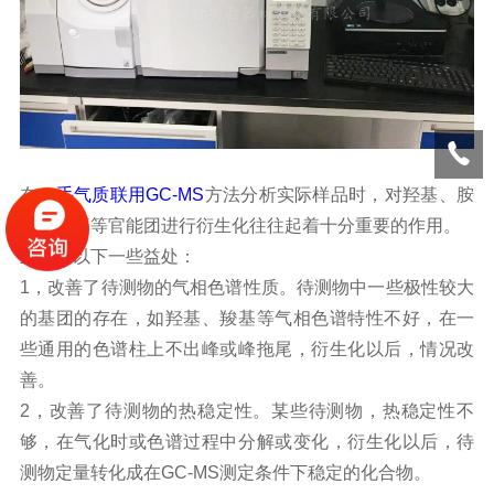
在
二手气质联用GC-MS
方法分析实际样品时，对羟基、胺
基、羧基等官能团进行衍生化往往起着十分重要的作用。
主要有以下一些益处：
1，改善了待测物的气相色谱性质。待测物中一些极性较大
的基团的存在，如羟基、羧基等气相色谱特性不好，在一
些通用的色谱柱上不出峰或峰拖尾，衍生化以后，情况改
善。
2，改善了待测物的热稳定性。某些待测物，热稳定性不
够，在气化时或色谱过程中分解或变化，衍生化以后，待
测物定量转化成在GC-MS测定条件下稳定的化合物。