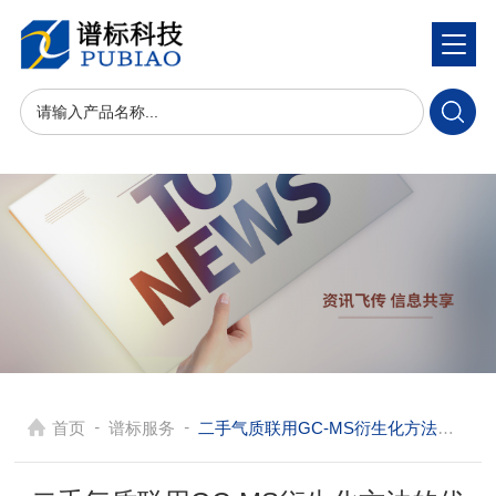
-
-
首页
谱标服务
二手气质联用GC-MS衍生化方法的优弊端