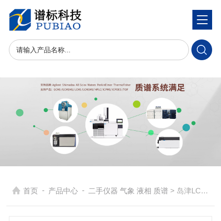
-
-
首页
产品中心
二手仪器 气象 液相 质谱
> 岛津LC-40BX3 超高效液相色谱仪