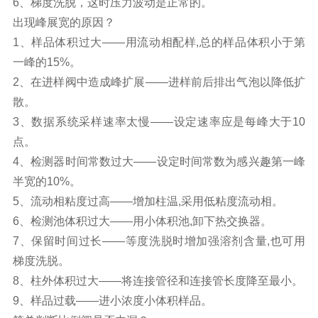
6
、
梯度洗脱，这时压力波动是正常的。
出现峰展宽
的原因
？
1
、
样品体积过大
——
用流动相配样
,
总的样品体积小于第
一峰的
15%
。
2
、
在进样阀中造成峰扩展
——
进样前后排出气泡以降低扩
散。
3
、
数据系统采样速率太慢
——
设定速率应是每峰大于
10
点。
4
、
检测器时间常数过大
——
设定时间常数为感兴趣第一峰
半宽的
10%
。
5
、
流动相粘度过高
——
增加柱温
,
采用低粘度流动相。
6
、
检测池体积过大
——
用小体积池
,
卸下热交换器。
7
、
保留时间过长
——
等度洗脱时增加强溶剂含量
,
也可用
梯度洗脱。
8
、
柱外体积过大
——
将连接管径和连接管长度降至最小。
9
、
样品过载
——
进小浓度小体积样品。