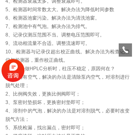
4
、
检测器衰减太多。调整衰减即可。
5
、
检测器时间常数太大。解决办法为降低时间参数
6
、
检测器池窗污染。解决办法为清洗池窗。
7
、
检测池中有气泡。解决办法为排气。
8
、
记录仪测压范围不当。调整电压范围即可。
9
、
流动相流量不合适。调整流速即可。
10
、
检测器与记录仪超出校正曲线。解决办法为检查记录
仪与检测器，重作校正曲线。
怎样解决
做
HPLC
分析时，柱压不稳定，原因何在？
1
、
泵内有空气，解决的办法是清除泵内空气，对溶剂进行
脱气处理；
2
、
比例阀失效，更换比例阀即可；
3
、
泵密封垫损坏，更换密封垫即可；
4
、
溶剂中的气泡，解决的办法是对溶剂脱气，必要时改变
脱气方法；
5
、
系统检漏，找出漏点，密封即可；