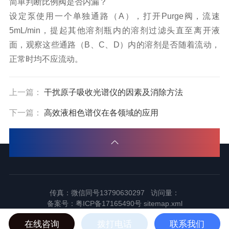
简单判断比例阀是否内漏？
设定泵使用一个单独通路（
A
），打开
Purge
阀，流速
5mL/min
，提起其他溶剂瓶内的溶剂过滤头直至离开液
面，观察这些通路（
B
、
C
、
D
）内的溶剂是否随着流动，
正常时均不应流动。
上一篇：
干扰原子吸收光谱仪的因素及消除方法
下一篇：
高效液相色谱仪在各领域的应用
传真：微信同号13790630297 访问量：
备案号：
粤ICP备17165490号
sitemap.xml
2024东莞市谱标实验器材科技有限公司版权所有
在线咨询
拨打电话
联系我们