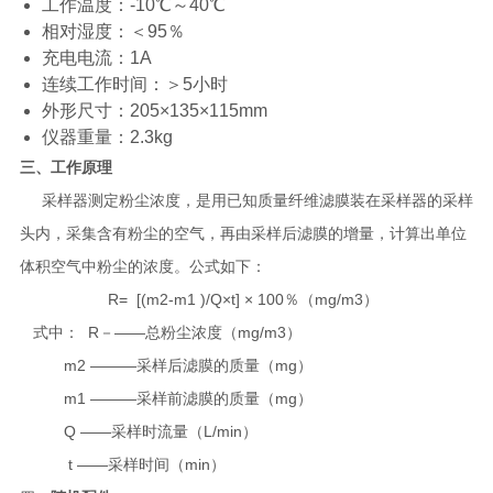
工作温度：-10℃～40℃
相对湿度：＜95％
充电电流：1A
连续工作时间：＞5小时
外形尺寸：205×135×115mm
仪器重量：2.3kg
三、工作原理
采样器测定粉尘浓度，是用已知质量纤维滤膜装在采样器的采样
头内，采集含有粉尘的空气，再由采样后滤膜的增量，计算出单位
体积空气中粉尘的浓度。公式如下：
R= [(m2-m1 )/Q×t] × 100％（mg/m3）
式中： R－——总粉尘浓度（mg/m3）
m2 ―――采样后滤膜的质量（mg）
m1 ―――采样前滤膜的质量（mg）
Q ――采样时流量（L/min）
t ――采样时间（min）