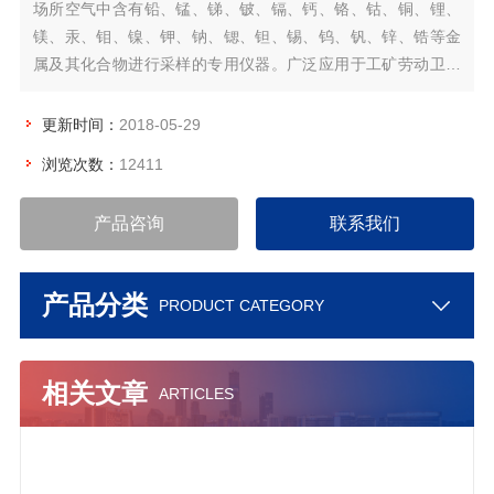
场所空气中含有铅、锰、锑、铍、镉、钙、铬、钴、铜、锂、
镁、汞、钼、镍、钾、钠、锶、钽、锡、钨、钒、锌、锆等金
属及其化合物进行采样的专用仪器。广泛应用于工矿劳动卫生
检测、职业病防治、大专院校教学、科研等单位。该产品具有
液晶显示、菜单操作、电脑计时等功能，从而使仪器显得美
更新时间：
2018-05-29
观、大方、方便适用。具有体积小、重量轻、操作简单、计时
浏览次数：
12411
准确、使用方便等优点。
产品咨询
联系我们
产品分类
PRODUCT CATEGORY
相关文章
ARTICLES