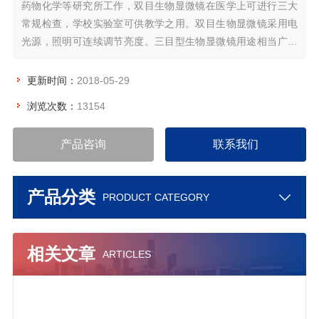
药物化学等研究所工作，双目生物显微镜在医学上可进行三大
常规检查，学校实验室可供教学之用。双目生物显微镜采用电
光源，照明可连续调节亮度。三目型生物显微镜用途相当广，
学校教学，医院教学，家庭教育等。仪器体积小、重量轻、易
操作。三目显微镜除了双眼观察用的两目，还有一目是用来外
更新时间：
2018-05-29
接电脑或者数码相机。
浏览次数：
13154
产品咨询
联系我们
产品分类
PRODUCT CATEGORY
相关文章
ARTICLES