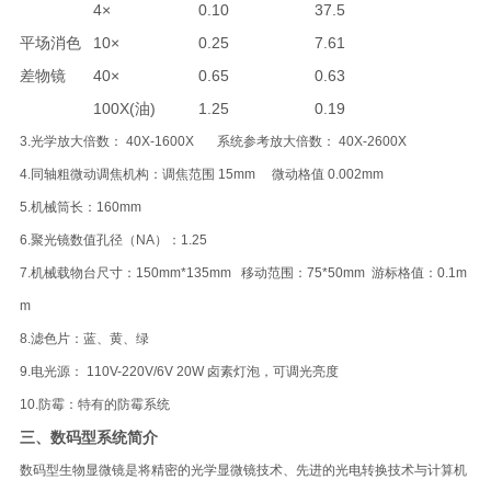
4×
0.10
37.5
平场消色
10×
0.25
7.61
差物镜
40×
0.65
0.63
100X(油)
1.25
0.19
3.光学放大倍数： 40X-1600X 系统参考放大倍数： 40X-2600X
4.同轴粗微动调焦机构：调焦范围 15mm 微动格值 0.002mm
5.机械筒长：160mm
6.聚光镜数值孔径（NA）：1.25
7.机械载物台尺寸：150mm*135mm 移动范围：75*50mm 游标格值：0.1m
m
8.滤色片：蓝、黄、绿
9.电光源： 110V-220V/6V 20W 卤素灯泡，可调光亮度
10.防霉：特有的防霉系统
三、数码型系统简介
数码型生物显微镜是将精密的光学显微镜技术、先进的光电转换技术与计算机