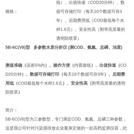
线）、出值快速（COD20分钟）、数
规格：
据可存储打印（每天10个数据可存3
年）、后期费用低（COD最低每个水
样1.6元）、安全性高（附带高质量的
透明防喷罩）
5B-6C
(V8)
型
多参数水质分析仪
(
测
COD
、
氨氮
、
总磷
、浊度
)
测值准确（
误差5%内
）、操作方便（
内置曲线
）、出值快速（
CO
D20分钟
）、数据可存储打印（
每天10个数据可存3年
）、后期费
用低（
COD最低每个水样1.6元
）、安全性高（
附带高质量的透明
防喷罩
）
简介：
5B-6C(V8)型为三参数型，专门测定COD、氨氮、总磷三种参数，
这是我公司针对污染源排放企业量身定做的一款高档监测仪器，此