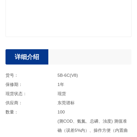
详细介绍
货号：
5B-6C(V8)
保修期：
1年
现货状态：
现货
供应商：
东莞谱标
数量：
100
(测COD、氨氮、总磷、浊度) 测值准
确（误差5%内）、操作方便（内置曲