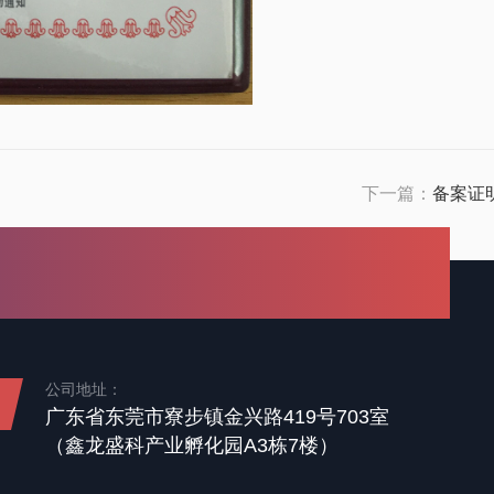
下一篇：
备案证
公司地址：
广东省东莞市寮步镇金兴路419号703室
（鑫龙盛科产业孵化园A3栋7楼）