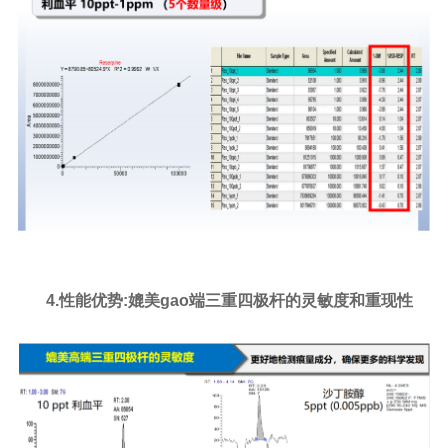
4.
性能优势
:媲美gao端三重四极杆的灵敏度和重现性