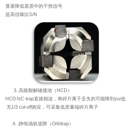
显著降低基质中的干扰信号
提高信噪比
S/N
3.
高能裂解碰撞池（
HCD
）
HCD
与
C-trap
直接相连，将碎片离子丢失的可能降到zui低
无
1/3 cut-off
效应，可采集低质量端碎片离子
4. .
静电场轨道阱（
Orbitrap
）