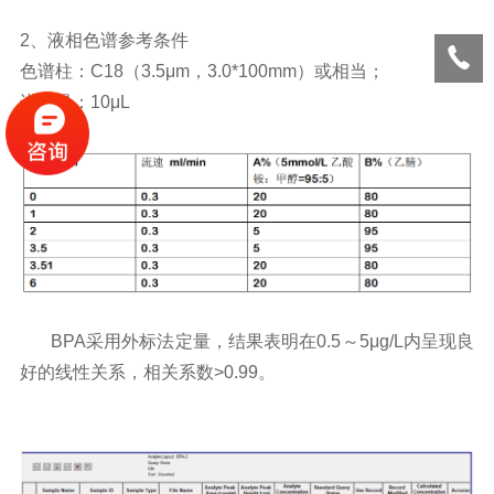
2
、
液相色谱
参考条件
色谱柱：
C18
（
3.5
μ
m
，
3.0*100mm
）或相当；
进样量：
10
μ
L
BPA
采用外标法定量，结果表明在
0.5
～
5
μ
g/L
内呈现良
好的线性关系，相关系数
>0.99
。