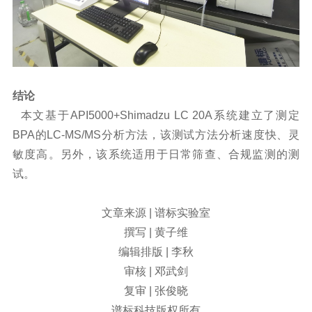
结论
本文基于
API5000+Shimadzu LC 20A
系统建立了测定
BPA
的
LC-MS/MS
分析方法，该测试方法分析速度快、灵
敏度高。另外，该系统适用于日常筛查、合规监测的测
试。
文章来源 | 谱标实验室
撰写 | 黄子维
编辑排版 | 李秋
审核 | 邓武剑
复审 | 张俊晓
谱标科技版权所有