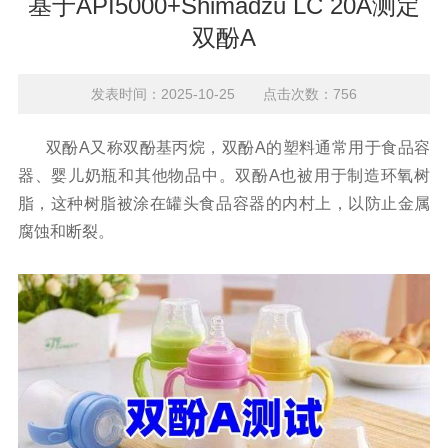
基于API5000+Shimadzu LC 20A测定
双酚A
发表时间：2025-10-25 点击次数：756
双酚
A
又称双酚基丙烷，双酚
A
的塑料通常用于食品容
器、婴儿奶瓶和其他物品中。双酚
A
也被用于制造环氧树
脂，这种树脂被涂在罐头食品容器的内村上，以防止金属
腐蚀和断裂。