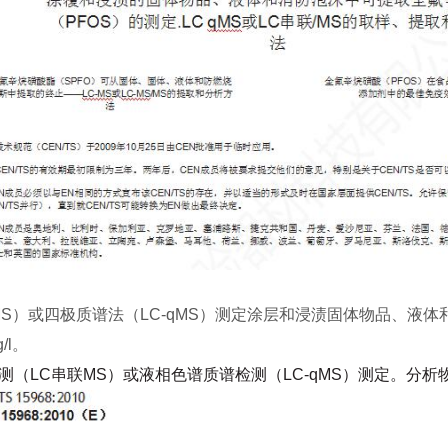
mMS）或四极质谱法（LC-qMS）测定涂层和浸渍固体物品、液
/l。
测
（
LC串联MS）或液
相
色谱质谱检测（
LC-qMS）测定。分